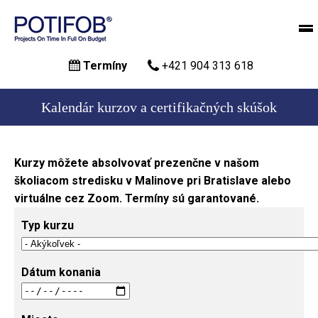
Skočiť
Termíny
+421 904 313 618
na
hlavný
obsah
Kalendár kurzov a certifikačných skúšok
Kurzy môžete absolvovať prezenčne v našom
školiacom stredisku v Malinove pri Bratislave alebo
virtuálne cez Zoom. Termíny sú garantované.
Typ kurzu
Dátum konania