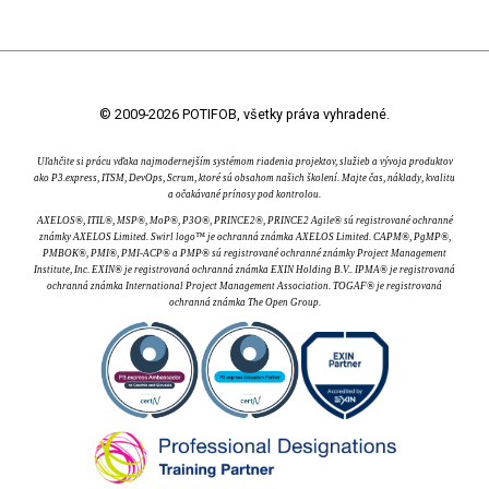
© 2009-2026 POTIFOB, všetky práva vyhradené.
Uľahčite si prácu vďaka najmodernejším systémom riadenia projektov, služieb a vývoja produktov
ako P3.express, ITSM, DevOps, Scrum, ktoré sú obsahom našich školení. Majte čas, náklady, kvalitu
a očakávané prínosy pod kontrolou.
AXELOS®, ITIL®, MSP®, MoP®, P3O®, PRINCE2®, PRINCE2 Agile® sú registrované ochranné
známky AXELOS Limited. Swirl logo™ je ochranná známka AXELOS Limited. CAPM®, PgMP®,
PMBOK®, PMI®, PMI-ACP® a PMP® sú registrované ochranné známky Project Management
Institute, Inc. EXIN® je registrovaná ochranná známka EXIN Holding B.V.. IPMA® je registrovaná
ochranná známka International Project Management Association. TOGAF® je registrovaná
ochranná známka The Open Group.