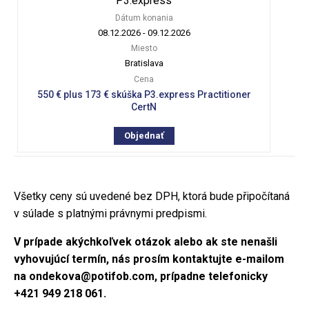
P3.express
Dátum konania
08.12.2026
-
09.12.2026
Miesto
Bratislava
Cena
550 € plus 173 € skúška P3.express Practitioner
CertN
Objednať
Všetky ceny sú uvedené bez DPH, ktorá bude připočítaná
v súlade s platnými právnymi predpismi.
V prípade akýchkoľvek otázok alebo ak ste nenašli
vyhovujúcí termín, nás prosím kontaktujte e-mailom
na
ondekova@potifob.com
, prípadne telefonicky
+421 949 218 061
.