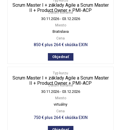
Typ kurzu
Scrum Master I + základy Agile a Scrum Master
II + Product Owner + PMI-ACP
Dátum konania
30.11.2026
-
03.12.2026
Miesto
Bratislava
Cena
850 € plus 264 € skúška EXIN
Objednať
Typ kurzu
Scrum Master I + základy Agile a Scrum Master
II + Product Owner + PMI-ACP
Dátum konania
30.11.2026
-
03.12.2026
Miesto
virtuálny
Cena
750 € plus 264 € skúška EXIN
Objednať