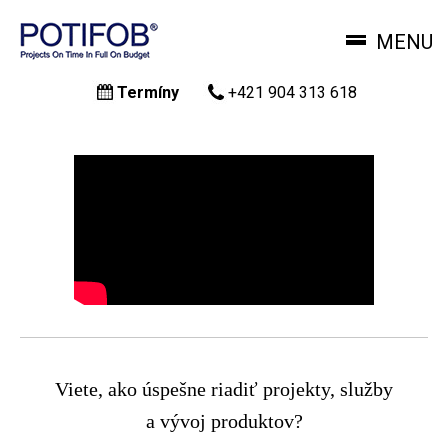
MENU
Skočiť
Termíny
+421 904 313 618
na
hlavný
obsah
Viete, ako úspešne riadiť projekty, služby
a vývoj produktov?