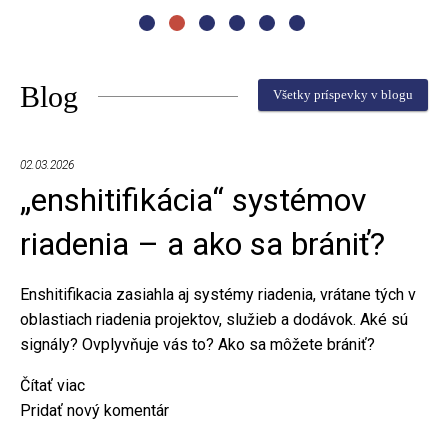
Blog
Všetky príspevky v blogu
02.03.2026
„enshitifikácia“ systémov
riadenia – a ako sa brániť?
Enshitifikacia zasiahla aj systémy riadenia, vrátane tých v
oblastiach riadenia projektov, služieb a dodávok. Aké sú
signály? Ovplyvňuje vás to? Ako sa môžete brániť?
Čítať viac
o
Pridať nový komentár
„enshitifikácia“
systémov