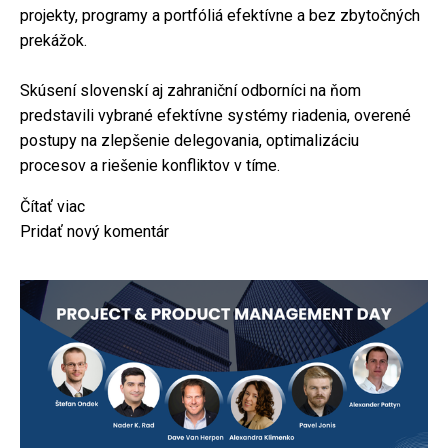
projekty, programy a portfóliá efektívne a bez zbytočných
prekážok.
Skúsení slovenskí aj zahraniční odborníci na ňom
predstavili vybrané efektívne systémy riadenia, overené
postupy na zlepšenie delegovania, optimalizáciu
procesov a riešenie konfliktov v tíme.
Čítať viac
o
Pridať nový komentár
Ako
riadiť
projekty,
programy
a
portfóliá
efektívne
a
bez