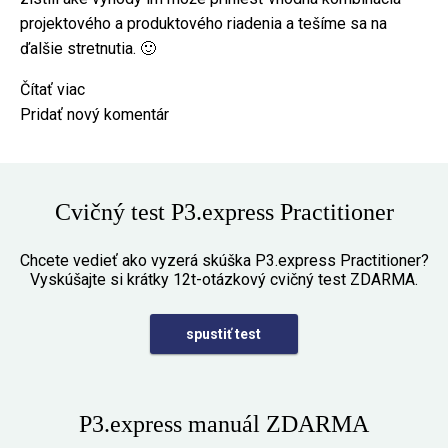
projektového a produktového riadenia a tešíme sa na
ďalšie stretnutia. 🙂
Čítať viac
o
Pridať nový komentár
Project
&
Product
Management
Cvičný test P3.express Practitioner
Day
Chcete vedieť ako vyzerá skúška P3.express Practitioner?
Vyskúšajte si krátky 12t-otázkový cvičný test ZDARMA.
spustiť test
P3.express manuál ZDARMA