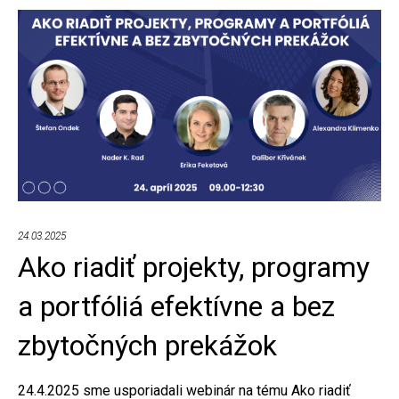
riadenia
–
a
ako
sa
brániť?
24.03.2025
Ako riadiť projekty, programy
a portfóliá efektívne a bez
zbytočných prekážok
24.4.2025 sme usporiadali webinár na tému Ako riadiť