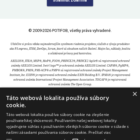
© 2009-2026 POTIFOB, všetky práva vyhradené.
Uľahčite si prácu vďaka najmodernejším systémom riadenia projektov, služieb a vývoja produktov
ako P3.express, ITSM, DevOps, Scrum, ktoré sú obsahom našich školení. Majte čas, náklady, kvalitu
a očakávané prínosy pod kontrolou.
AXELOS®, ITIL®, MSP®, MoP®, P3O®, PRINCE2®, PRINCE2 Agile® sú registrované ochranné
známky AXELOS Limited. Swirl logo™ je ochranná známka AXELOS Limited. CAPM®, PgMP®,
PMBOK®, PMI®, PMI-ACP® a PMP® sú registrované ochranné známky Project Management
Institute, Inc. EXIN® je registrovaná ochranná známka EXIN Holding B.V.. IPMA® je registrovaná
ochranná známka International Project Management Association. TOGAF® je registrovaná
ochranná známka The Open Group.
×
Táto webová lokalita používa súbory
cookie.
Táto webová lokalita používa súbory cookie na zlepšenie
používateľskej skúsenosti. Používaním našej webovej lokality
vyjadrujete súhlas s používaním všetkých súborov cookie v súlade s
našimi zásadami používania súborov cookie.
Prečítať viac