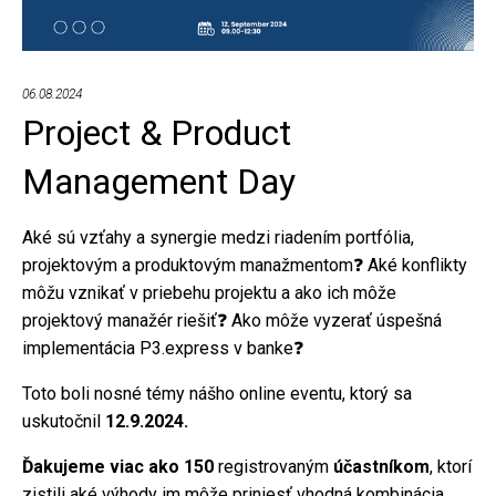
zbytočných
prekážok
06.08.2024
Project & Product
Management Day
Aké sú vzťahy a synergie medzi riadením portfólia,
projektovým a produktovým manažmentom❓ Aké konflikty
môžu vznikať v priebehu projektu a ako ich môže
projektový manažér riešiť❓ Ako môže vyzerať úspešná
implementácia P3.express v banke❓
Toto boli nosné témy nášho online eventu, ktorý sa
uskutočnil
12.9.2024.
Ďakujeme viac ako 150
registrovaným
účastníkom
, ktorí
zistili aké výhody im môže priniesť vhodná kombinácia