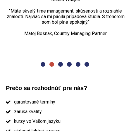
Tomáš Langer, B2B consultant
teoretická rovina, ale aj väzba na praktické príklady z
Jozef Kožár, delivery manažér
reálnych projektov vďaka skúsenostiam trénera.“
"Máte skvelý time management, skúsenosti a rozsiahle
„Najviac sa mi páčili praktické cvičenia, diskusia. Kurz
znalosti. Najviac sa mi páčila prípadová štúdia. S trénerom
projektového riadenia bol dostačujúci rozsahom aj
Petr Turovský, Project manager
spôsobom, nemenila by som ho."
som bol plne spokojný."
„Najviac sa mi páčila organizácia kurzu. Naozaj dobré
Matej Bosnak, Country Managing Partner
Oľga Pašmíková, project manager
prezentovanie. Jedlo a občerstvenie nadštandard. Určite
by som Vás odporučil ostatným."
absolvent kurzu PRINCE2
Prečo sa rozhodnúť pre nás?
garantované termíny
záruka kvality
kurzy vo Vašom jazyku
skúsení lektori z praxe