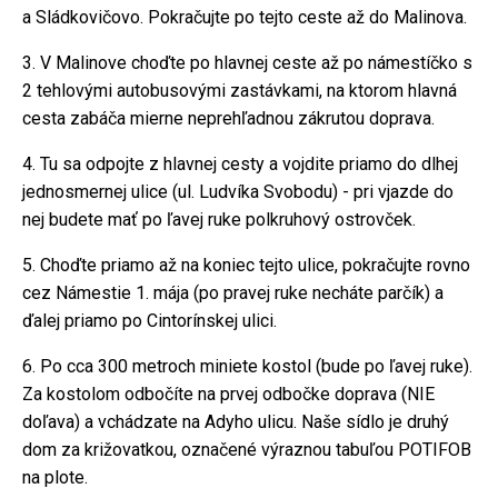
a Sládkovičovo. Pokračujte po tejto ceste až do Malinova.
3. V Malinove choďte po hlavnej ceste až po námestíčko s
2 tehlovými autobusovými zastávkami, na ktorom hlavná
cesta zabáča mierne neprehľadnou zákrutou doprava.
4. Tu sa odpojte z hlavnej cesty a vojdite priamo do dlhej
jednosmernej ulice (ul. Ludvíka Svobodu) - pri vjazde do
nej budete mať po ľavej ruke polkruhový ostrovček.
5. Choďte priamo až na koniec tejto ulice, pokračujte rovno
cez Námestie 1. mája (po pravej ruke necháte parčík) a
ďalej priamo po Cintorínskej ulici.
6. Po cca 300 metroch miniete kostol (bude po ľavej ruke).
Za kostolom odbočíte na prvej odbočke doprava (NIE
doľava) a vchádzate na Adyho ulicu. Naše sídlo je druhý
dom za križovatkou, označené výraznou tabuľou POTIFOB
na plote.