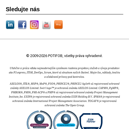
Sledujte nás
© 2009-2026 POTIFOB, všetky práva vyhradené.
Uľahčite si prácu vďaka najmodernejším systémom riadenia projektov, služieb a vývoja produktov
ako P3.express, ITSM, DevOps, Scrum, ktoré sú obsahom našich školení. Majte čas, náklady, kvalitu
a očakávané prínosy pod kontrolou.
AXELOS®, ITIL®, MSP®, MoP®, P3O®, PRINCE2®, PRINCE2 Agile® sú registrované ochranné
známky AXELOS Limited. Swirl logo™ je ochranná známka AXELOS Limited. CAPM®, PgMP®,
PMBOK®, PMI®, PMI-ACP® a PMP® sú registrované ochranné známky Project Management
Institute, Inc. EXIN® je registrovaná ochranná známka EXIN Holding B.V.. IPMA® je registrovaná
ochranná známka International Project Management Association. TOGAF® je registrovaná
ochranná známka The Open Group.