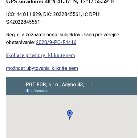
GPS súradnice: 48°9´41.37"N, 17°17´55.59"E
IČO: 44 811 829, DIČ: 2022845561, IČ DPH:
SK2022845561
Reg. č. v zozname hosp. subjektov Úradu pre verejné
obstarávanie:
2020/9-PO-F4416
školiace priestory: kliknite sem
možnosť ubytovania: kliknite sem