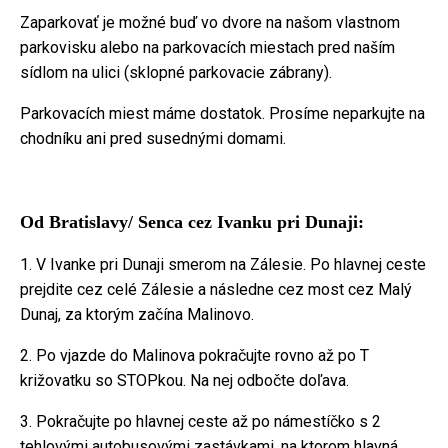
Zaparkovať je možné buď vo dvore na našom vlastnom
parkovisku alebo na parkovacích miestach pred naším
sídlom na ulici (sklopné parkovacie zábrany).
Parkovacích miest máme dostatok. Prosíme neparkujte na
chodníku ani pred susednými domami.
Od Bratislavy/ Senca cez Ivanku pri Dunaji:
1. V Ivanke pri Dunaji smerom na Zálesie. Po hlavnej ceste
prejdite cez celé Zálesie a následne cez most cez Malý
Dunaj, za ktorým začína Malinovo.
2. Po vjazde do Malinova pokračujte rovno až po T
križovatku so STOPkou. Na nej odbočte doľava.
3. Pokračujte po hlavnej ceste až po námestíčko s 2
tehlovými autobusovými zastávkami, na ktorom hlavná