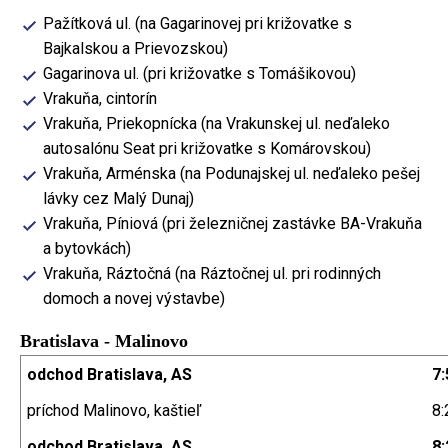
Pažítková ul. (na Gagarinovej pri križovatke s
Bajkalskou a Prievozskou)
Gagarinova ul. (pri križovatke s Tomášikovou)
Vrakuňa, cintorín
Vrakuňa, Priekopnícka (na Vrakunskej ul. neďaleko
autosalónu Seat pri križovatke s Komárovskou)
Vrakuňa, Arménska (na Podunajskej ul. neďaleko pešej
lávky cez Malý Dunaj)
Vrakuňa, Píniová (pri železničnej zastávke BA-Vrakuňa
a bytovkách)
Vrakuňa, Ráztočná (na Ráztočnej ul. pri rodinných
domoch a novej výstavbe)
Bratislava - Malinovo
odchod Bratislava, AS
7:
príchod Malinovo, kaštieľ
8:
odchod Bratislava, AS
8: