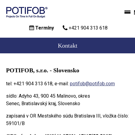
Skočiť
Termíny
+421 904 313 618
na
hlavný
obsah
Kontakt
POTIFOB, s.r.o. - Slovensko
tel: +421 904 313 618, e-mail:
potifob@potifob.com
sídlo: Adyho 43, 900 45 Malinovo, okres
Senec, Bratislavský kraj, Slovensko
zapísaná v OR Mestského súdu Bratislava III, vložka číslo:
59101/B