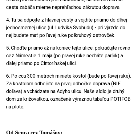
cesta zabáča mierne neprehľadnou zákrutou doprava.
4. Tu sa odpojte z hlavnej cesty a vojdite priamo do dlhej
jednosmernej ulice (ul. Ludvíka Svobudu) - pri vjazde do
nej budete mať po ľavej ruke polkruhový ostrovček.
5. Choďte priamo až na koniec tejto ulice, pokračujte rovno
cez Námestie 1. mája (po pravej ruke necháte parčík) a
ďalej priamo po Cintorínskej ulici.
6. Po cca 300 metroch miniete kostol (bude po ľavej ruke).
Za kostolom odbočíte na prvej odbočke doprava (NIE
doľava) a vchádzate na Adyho ulicu. Naše sídlo je druhý
dom za križovatkou, označené výraznou tabuľou POTIFOB
na plote.
Od Senca cez Tomášov: