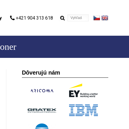
Vyhľadávanie
y
+421 904 313 618
ioner
Dôverujú nám