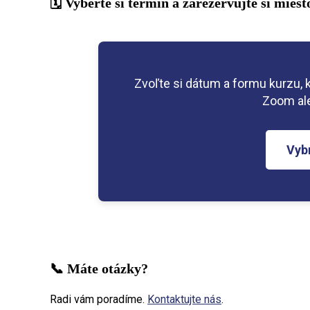
🗓️ Vyberte si termín a zarezervujte si miest
Zvoľte si dátum a formu kurzu, 
Zoom al
Vyb
📞 Máte otázky?
Radi vám poradíme.
Kontaktujte nás
.