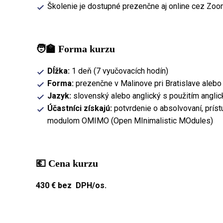
Školenie je dostupné prezenčne aj online cez Zoom
🧑‍🏫 Forma kurzu
Dĺžka:
1 deň (7 vyučovacích hodín)
Forma:
prezenčne v Malinove pri Bratislave aleb
Jazyk:
slovenský alebo anglický s použitím anglic
Účastníci získajú:
potvrdenie o absolvovaní, prís
modulom OMIMO (Open MInimalistic MOdules)
💶 Cena kurzu
430 € bez DPH/os.