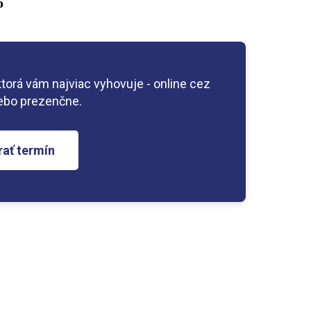
o
ktorá vám najviac vyhovuje - online cez
ebo prezenčne.
rať termín