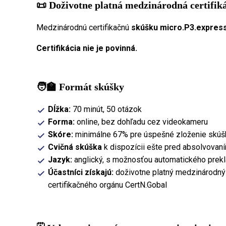
📜 Doživotne platná medzinárodná certifik
Medzinárodnú certifikačnú
skúšku
micro.P3.express
Certifikácia nie je povinná.
🧑‍🏫 Formát skúšky
Dĺžka:
70 minút, 50 otázok
Forma:
online, bez dohľadu cez videokameru
Skóre:
minimálne 67% pre úspešné zloženie skúš
Cvičná skúška
k dispozícii ešte pred absolvovan
Jazyk:
anglický, s možnosťou automatického prekl
Účastníci získajú:
doživotne platný medzinárodný 
certifikačného orgánu CertN.Gobal