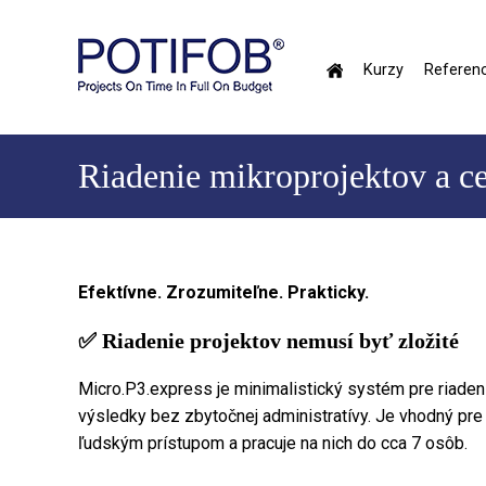
Skočiť
na
hlavný
Kurzy
Referenc
obsah
Hlavné
menu
Riadenie mikroprojektov a cer
Efektívne. Zrozumiteľne. Prakticky.
✅ Riadenie projektov nemusí byť zložité
Micro.P3.express je minimalistický systém pre riaden
výsledky bez zbytočnej administratívy. Je vhodný pre tí
ľudským prístupom a pracuje na nich do cca 7 osôb.