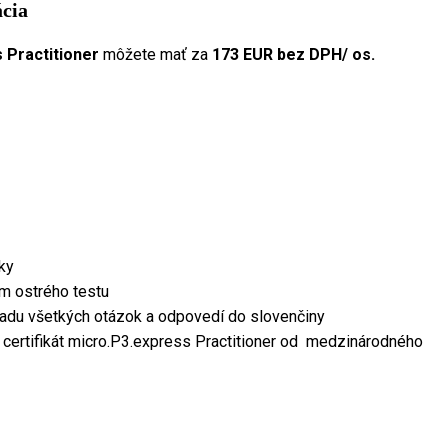
ácia
 Practitioner
môžete mať za
173 EUR bez DPH/ os.
ky
ím ostrého testu
adu všetkých otázok a odpovedí do slovenčiny
certifikát micro.P3.express Practitioner od medzinárodného