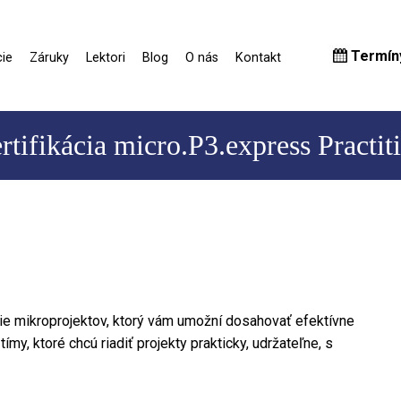
Termín
ie
Záruky
Lektori
Blog
O nás
Kontakt
tifikácia micro.P3.express Practit
ie mikroprojektov, ktorý vám umožní dosahovať efektívne
my, ktoré chcú riadiť projekty prakticky, udržateľne, s