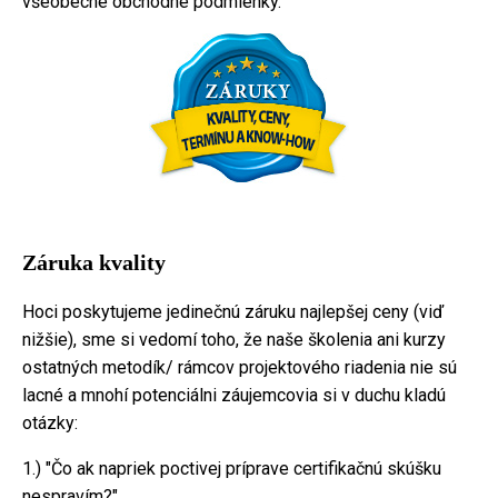
všeobecné obchodné podmienky.
Záruka kvality
Hoci poskytujeme jedinečnú záruku najlepšej ceny (viď
nižšie), sme si vedomí toho, že naše školenia ani kurzy
ostatných metodík/ rámcov projektového riadenia nie sú
lacné a mnohí potenciálni záujemcovia si v duchu kladú
otázky:
1.) "Čo ak napriek poctivej príprave certifikačnú skúšku
nespravím?"