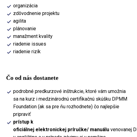
organizácia
zdôvodnenie projektu
agilita
plánovanie
manažment kvality
riadenie issues
riadenie rizík
Čo od nás dostanete
podrobné predkurzové inštrukcie, ktoré vám umožnia
sa na kurz i medzinárodnú certifikačnú skúšku DPMM
Foundation (ak sa pre ňu rozhodnete) čo najlepšie
pripraviť
prístup k
oficiálnej elektronickej príručke/ manuálu
venovanej