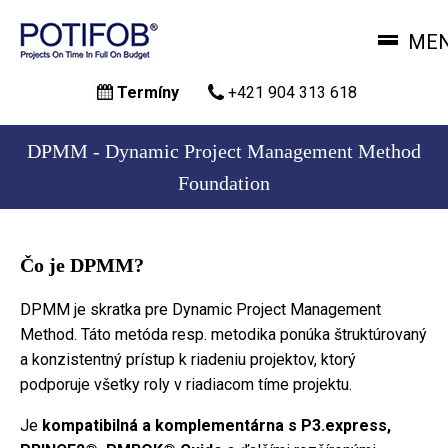
ME
Skočiť
Termíny
+421 904 313 618
na
hlavný
obsah
DPMM - Dynamic Project Management Method
Foundation
Čo je DPMM?
DPMM je skratka pre Dynamic Project Management
Method. Táto metóda resp. metodika ponúka štruktúrovaný
a konzistentný prístup k riadeniu projektov, ktorý
podporuje všetky roly v riadiacom tíme projektu.
Je
kompatibilná a komplementárna s P3.express,