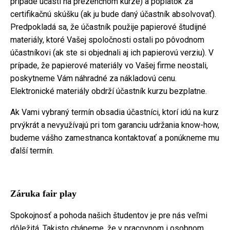
prípade účasti na prezenčnom kurze) a poplatok za
certifikačnú skúšku (ak ju bude daný účastník absolvovať).
Predpokladá sa, že účastník použije papierové študijné
materiály, ktoré Vašej spoločnosti ostali po pôvodnom
účastníkovi (ak ste si objednali aj ich papierovú verziu). V
prípade, že papierové materiály vo Vašej firme neostali,
poskytneme Vám náhradné za nákladovú cenu.
Elektronické materiály obdrží účastník kurzu bezplatne.
Ak Vami vybraný termín obsadia účastníci, ktorí idú na kurz
prvýkrát a nevyužívajú pri tom garanciu udržania know-how,
budeme vášho zamestnanca kontaktovať a ponúkneme mu
ďalší termín.
Záruka fair play
Spokojnosť a pohoda našich študentov je pre nás veľmi
dôležitá. Takisto chápeme, že v pracovnom i osobnom