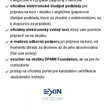
v angličtine a v prípade záujmu aj v nemčine
oficiálne elektronické študijné podklady
pre
prípravu na kurz i skúšku v angličtine (papierové
študijné podklady, ktoré sú zhodné s elektronickými, sú
k dispozícii za príplatok)
oficiálny elektronický cvičný test
, ktorý vám pomôže
pripraviť sa na skúšku
e-mailovú odbornú podporu
pri príprave na kurz, od
momentu úhrady za školenie až do jeho absolvovania
(fair-use policy)
voucher na skúšku DPMM Foundation,
ak sa pre ňu
rozhodnete
prístup na oficiálny portál pre kandidátov certifikácie
skúšobného inštitútu