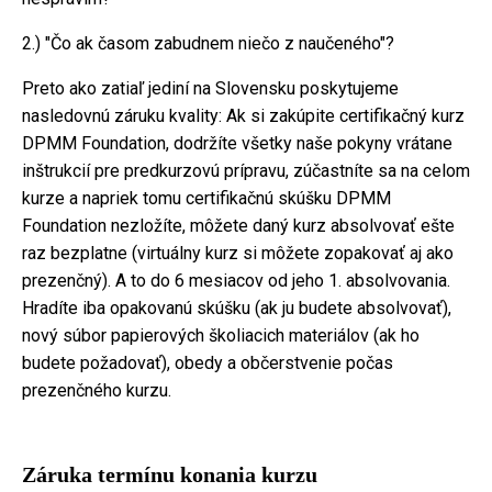
2.) "Čo ak časom zabudnem niečo z naučeného"?
Preto ako zatiaľ jediní na Slovensku poskytujeme
nasledovnú záruku kvality: Ak si zakúpite certifikačný kurz
DPMM Foundation, dodržíte všetky naše pokyny vrátane
inštrukcií pre predkurzovú prípravu, zúčastníte sa na celom
kurze a napriek tomu certifikačnú skúšku DPMM
Foundation nezložíte, môžete daný kurz absolvovať ešte
raz bezplatne (virtuálny kurz si môžete zopakovať aj ako
prezenčný). A to do 6 mesiacov od jeho 1. absolvovania.
Hradíte iba opakovanú skúšku (ak ju budete absolvovať),
nový súbor papierových školiacich materiálov (ak ho
budete požadovať), obedy a občerstvenie počas
prezenčného kurzu.
Záruka termínu konania kurzu