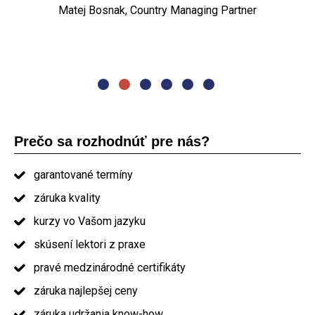
„Najviac sa mi páčila organizácia kurzu. Naozaj dobré
Matej Bosnak, Country Managing Partner
Oľga Pašmíková, project manager
prezentovanie. Jedlo a občerstvenie nadštandard. Určite
by som Vás odporučil ostatným."
absolvent kurzu PRINCE2
Prečo sa rozhodnúť pre nás?
garantované termíny
záruka kvality
kurzy vo Vašom jazyku
skúsení lektori z praxe
pravé medzinárodné certifikáty
záruka najlepšej ceny
záruka udržania know-how