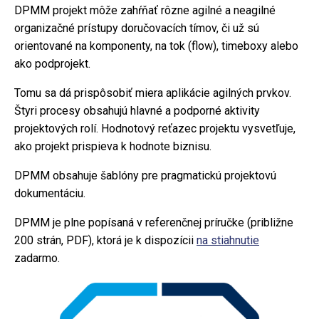
DPMM projekt môže zahŕňať rôzne agilné a neagilné
organizačné prístupy doručovacích tímov, či už sú
orientované na komponenty, na tok (flow), timeboxy alebo
ako podprojekt.
Tomu sa dá prispôsobiť miera aplikácie agilných prvkov.
Štyri procesy obsahujú hlavné a podporné aktivity
projektových rolí. Hodnotový reťazec projektu vysvetľuje,
ako projekt prispieva k hodnote biznisu.
DPMM obsahuje šablóny pre pragmatickú projektovú
dokumentáciu.
DPMM je plne popísaná v referenčnej príručke (približne
200 strán, PDF), ktorá je k dispozícii
na stiahnutie
zadarmo.