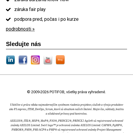
záruka fair play
podpora pred, počas i po kurze
podrobnosti »
Sledujte nás
© 2009-2026 POTIFOB, všetky práva vyhradené.
Uľahčite si prácu vďaka najmodernejším systémom riadenia projektov, služieb a vývoja produktov
ako P3.express, ITSM, DevOps, Scrum, ktoré sú obsahom našich školení. Majte čas, náklady, kvalitu
a očakávané prínosy pod kontrolou.
AXELOS®, ITIL®, MSP®, MoP®, P3O®, PRINCE2®, PRINCE2 Agile® sú registrované ochranné
známky AXELOS Limited. Swirl logo™ je ochranná známka AXELOS Limited. CAPM®, PgMP®,
PMBOK®, PMI®, PMI-ACP® a PMP® sú registrované ochranné známky Project Management