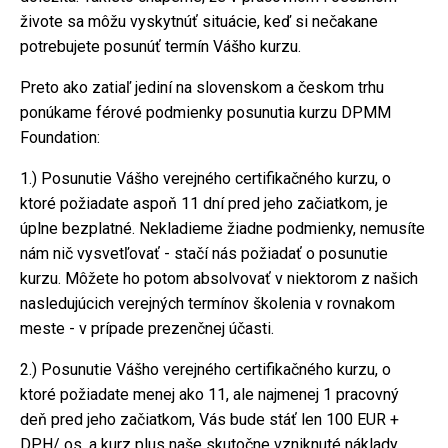
živote sa môžu vyskytnúť situácie, keď si nečakane
potrebujete posunúť termín Vášho kurzu.
Preto ako zatiaľ jediní na slovenskom a českom trhu
ponúkame férové podmienky posunutia kurzu DPMM
Foundation:
1.) Posunutie Vášho verejného certifikačného kurzu, o
ktoré požiadate aspoň 11 dní pred jeho začiatkom, je
úplne bezplatné. Nekladieme žiadne podmienky, nemusíte
nám nič vysvetľovať - stačí nás požiadať o posunutie
kurzu. Môžete ho potom absolvovať v niektorom z našich
nasledujúcich verejných termínov školenia v rovnakom
meste - v prípade prezenčnej účasti.
2.) Posunutie Vášho verejného certifikačného kurzu, o
ktoré požiadate menej ako 11, ale najmenej 1 pracovný
deň pred jeho začiatkom, Vás bude stáť len 100 EUR +
DPH/ os. a kurz plus naše skutočne vzniknuté náklady