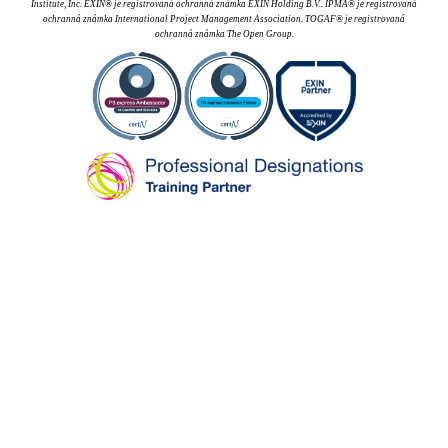
Institute, Inc. EXIN® je registrovaná ochranná známka EXIN Holding B.V.. IPMA® je registrovaná
ochranná známka International Project Management Association. TOGAF® je registrovaná
ochranná známka The Open Group.