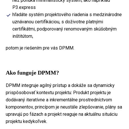
než ponúka minimalistický systém, ako napríklad
P3.express
hľadáte systém projektového riadenia s medzinárodne
uznávanou certifikáciou, s doživotne platnými
certifikátmi, podporovaný renomovaným skúšobným
inštitútom,
potom je riešením pre vás DPMM.
Ako funguje DPMM?
DPMM integruje agilný prístup a dokáže sa dynamicky
prispôsobovať kontextu projektu: Produkt projektu je
dodávaný iteratívne a inkrementálne prostredníctvom
komponentov, princípom je neustále zlepšovanie, plány sa
upravujú po fázach a projekt reaguje na aktuálnu situáciu
projektu kedykoľvek.