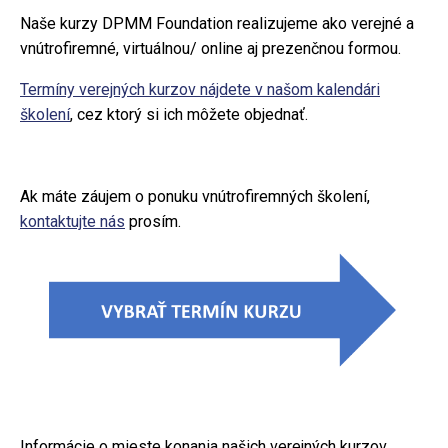
Naše kurzy DPMM Foundation realizujeme ako verejné a
vnútrofiremné, virtuálnou/ online aj prezenčnou formou.
Termíny verejných kurzov nájdete v našom kalendári
školení
, cez ktorý si ich môžete objednať.
Ak máte záujem o ponuku vnútrofiremných školení,
kontaktujte nás
prosím.
Informácie o mieste konania našich verejných kurzov