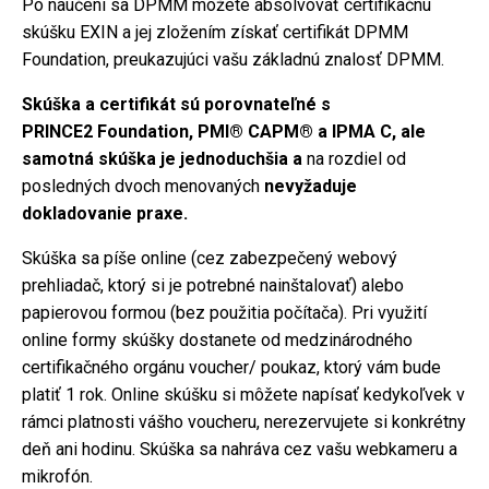
Po naučení sa DPMM môžete absolvovať certifikačnú
skúšku EXIN a jej zložením získať certifikát DPMM
Foundation, preukazujúci vašu základnú znalosť DPMM.
Skúška a certifikát sú
porovnateľné s
PRINCE2 Foundation, PMI® CAPM® a IPMA C, ale
samotná skúška je jednoduchšia a
na rozdiel od
posledných dvoch menovaných
nevyžaduje
dokladovanie praxe.
Skúška sa píše online (cez zabezpečený webový
prehliadač, ktorý si je potrebné nainštalovať) alebo
papierovou formou (bez použitia počítača). Pri využití
online formy skúšky dostanete od medzinárodného
certifikačného orgánu voucher/ poukaz, ktorý vám bude
platiť 1 rok. Online skúšku si môžete napísať kedykoľvek v
rámci platnosti vášho voucheru, nerezervujete si konkrétny
deň ani hodinu. Skúška sa nahráva cez vašu webkameru a
mikrofón.