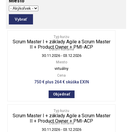
Miesto
Typ kurzu
Scrum Master I + základy Agile a Scrum Master
II + Product Owner + PMI-ACP
Dátum konania
30.11.2026
-
03.12.2026
Miesto
virtuálny
Cena
750 € plus 264 € skúška EXIN
Objednať
Typ kurzu
Scrum Master I + základy Agile a Scrum Master
II + Product Owner + PMI-ACP
Dátum konania
30.11.2026
-
03.12.2026