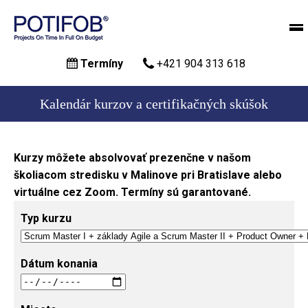
Skočiť
Termíny
+421 904 313 618
na
hlavný
obsah
Kalendár kurzov a certifikačných skúšok
Kurzy môžete absolvovať prezenčne v našom
školiacom stredisku v Malinove pri Bratislave alebo
virtuálne cez Zoom. Termíny sú garantované.
Typ kurzu
Dátum konania