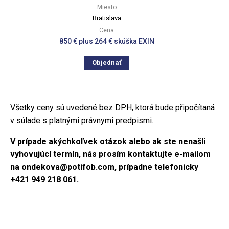
Miesto
Bratislava
Cena
850 € plus 264 € skúška EXIN
Objednať
Všetky ceny sú uvedené bez DPH, ktorá bude připočítaná
v súlade s platnými právnymi predpismi.
V prípade akýchkoľvek otázok alebo ak ste nenašli
vyhovujúcí termín, nás prosím kontaktujte e-mailom
na
ondekova@potifob.com
, prípadne telefonicky
+421 949 218 061
.