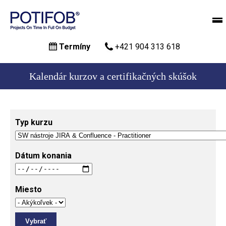
Skočiť
Termíny
+421 904 313 618
na
hlavný
obsah
Kalendár kurzov a certifikačných skúšok
Typ kurzu
Dátum konania
Miesto