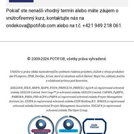
Pokiaľ ste nenašli vhodný termín alebo máte záujem o
vnútrofiremný kurz, kontaktujte nás na
ondekova@potifob.com alebo na t.č. +421 949 218 061.
© 2009-2026 POTIFOB, všetky práva vyhradené.
Uľahčite si prácu vďaka najmodernejším systémom riadenia projektov, služieb a vývoja produktov
ako P3.express, ITSM, DevOps, Scrum, ktoré sú obsahom našich školení. Majte čas, náklady, kvalitu
a očakávané prínosy pod kontrolou.
AXELOS®, ITIL®, MSP®, MoP®, P3O®, PRINCE2®, PRINCE2 Agile® sú registrované ochranné
známky AXELOS Limited. Swirl logo™ je ochranná známka AXELOS Limited. CAPM®, PgMP®,
PMBOK®, PMI®, PMI-ACP® a PMP® sú registrované ochranné známky Project Management
Institute, Inc. EXIN® je registrovaná ochranná známka EXIN Holding B.V.. IPMA® je registrovaná
ochranná známka International Project Management Association. TOGAF® je registrovaná
ochranná známka The Open Group.