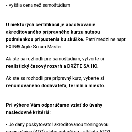
-
vyššia cena než samoštúdium
U niektorých certifikácií je absolvovanie
akreditovaného prípravného kurzu nutnou
podmienkou pripustenia ku skúške.
Patrí medzi ne napr.
EXIN® Agile Scrum Master.
Ak ste sa rozhodli pre samoštúdium, vytvorte si
realistický časový rozvrh a DRŽTE SA HO.
Ak ste sa rozhodli pre prípravný kurz, vyberte si
renomovaného dodávateľa, termín a miesto.
Pri výbere Vám odporúčame vziať do úvahy
nasledovné kritériá:
• Je daný poskytovateľ akreditovanou tréningovou
organizáciou (ATO) alebo pobočkou - affiliate ATO?