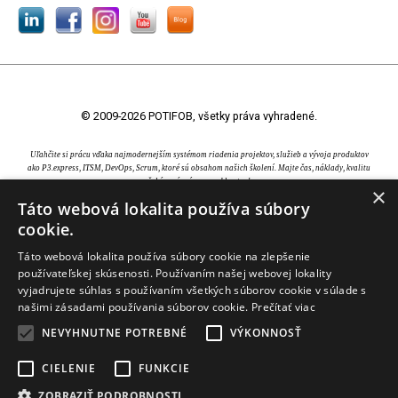
© 2009-2026 POTIFOB, všetky práva vyhradené.
Uľahčite si prácu vďaka najmodernejším systémom riadenia projektov, služieb a vývoja produktov
ako P3.express, ITSM, DevOps, Scrum, ktoré sú obsahom našich školení. Majte čas, náklady, kvalitu
a očakávané prínosy pod kontrolou.
×
AXELOS®, ITIL®, MSP®, MoP®, P3O®, PRINCE2®, PRINCE2 Agile® sú registrované ochranné
Táto webová lokalita používa súbory
známky AXELOS Limited. Swirl logo™ je ochranná známka AXELOS Limited. CAPM®, PgMP®,
cookie.
PMBOK®, PMI®, PMI-ACP® a PMP® sú registrované ochranné známky Project Management
Institute, Inc. EXIN® je registrovaná ochranná známka EXIN Holding B.V.. IPMA® je registrovaná
Táto webová lokalita používa súbory cookie na zlepšenie
ochranná známka International Project Management Association. TOGAF® je registrovaná
ochranná známka The Open Group.
používateľskej skúsenosti. Používaním našej webovej lokality
vyjadrujete súhlas s používaním všetkých súborov cookie v súlade s
našimi zásadami používania súborov cookie.
Prečítať viac
NEVYHNUTNE POTREBNÉ
VÝKONNOSŤ
CIELENIE
FUNKCIE
ZOBRAZIŤ PODROBNOSTI