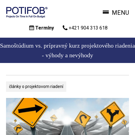
MENU
Skočiť
Termíny
+421 904 313 618
na
hlavný
obsah
Samoštúdium vs. prípravný kurz projektového riadenia
- výhody a nevýhody
články o projektovom riadení