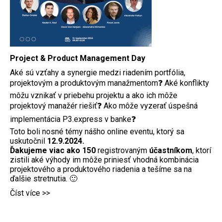
Project & Product Management Day
Aké sú vzťahy a synergie medzi riadením portfólia,
projektovým a produktovým manažmentom❓ Aké konflikty
môžu vznikať v priebehu projektu a ako ich môže
projektový manažér riešiť❓ Ako môže vyzerať úspešná
implementácia P3.express v banke❓
Toto boli nosné témy nášho online eventu, ktorý sa
uskutočnil
12.9.2024.
Ďakujeme viac ako 150
registrovaným
účastníkom
, ktorí
zistili aké výhody im môže priniesť vhodná kombinácia
projektového a produktového riadenia a tešíme sa na
ďalšie stretnutia. 🙂
Číst více >>