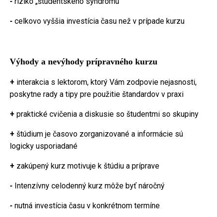
-
riziko „študentského syndrómu“
-
celkovo vyššia investícia času než v prípade kurzu
Výhody a nevýhody prípravného kurzu
+
interakcia s lektorom, ktorý Vám zodpovie nejasnosti,
poskytne rady a tipy pre použitie štandardov v praxi
+
praktické cvičenia a diskusie so študentmi so skupiny
+
štúdium je časovo zorganizované a informácie sú
logicky usporiadané
+
zakúpený kurz motivuje k štúdiu a príprave
-
Intenzívny celodenný kurz môže byť náročný
-
nutná investícia času v konkrétnom termíne