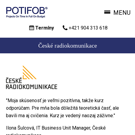
MENU
Skočiť
Termíny
+421 904 313 618
na
hlavný
obsah
České radiokomunikace
"Moja skúsenosť je veľmi pozitívna, takže kurz
odporúčam. Pre mňa bola dôležitá teoretická časť, ale
bavili ma aj cvičenia. Kurz je vedený naozaj záživne."
Ilona Šulcová, IT Business Unit Manager, České