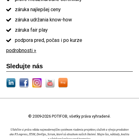
záruka najlepšej ceny
záruka udržania know-how
záruka fair play
podpora pred, počas i po kurze
podrobnosti »
Sledujte nás
© 2009-2026 POTIFOB, všetky práva vyhradené.
Uľahčite si prácu vďaka najmodernejším systémom riadenia projektov, služieb a vývoja produktov
ako P3.express, ITSM, DevOps, Scrum, ktoré sú obsahom našich školení. Majte čas, náklady, kvalitu
a očakávané prínosy pod kontrolou.