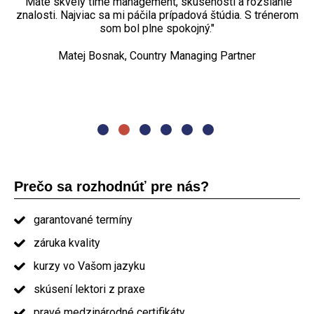
reálnych projektov vďaka skúsenostiam trénera.“
"Máte skvelý time management, skúsenosti a rozsiahle
„Najviac sa mi páčili praktické cvičenia, diskusia. Kurz
znalosti. Najviac sa mi páčila prípadová štúdia. S trénerom
projektového riadenia bol dostačujúci rozsahom aj
Petr Turovský, Project manager
spôsobom, nemenila by som ho."
som bol plne spokojný."
„Najviac sa mi páčila organizácia kurzu. Naozaj dobré
Matej Bosnak, Country Managing Partner
Oľga Pašmíková, project manager
prezentovanie. Jedlo a občerstvenie nadštandard. Určite
by som Vás odporučil ostatným."
absolvent kurzu PRINCE2
Prečo sa rozhodnúť pre nás?
garantované termíny
záruka kvality
kurzy vo Vašom jazyku
skúsení lektori z praxe
pravé medzinárodné certifikáty