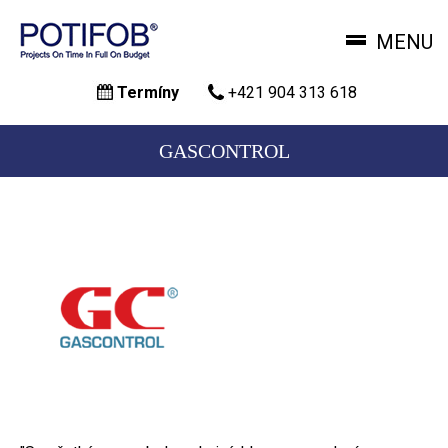
MENU
Skočiť
Termíny
+421 904 313 618
na
hlavný
obsah
GASCONTROL