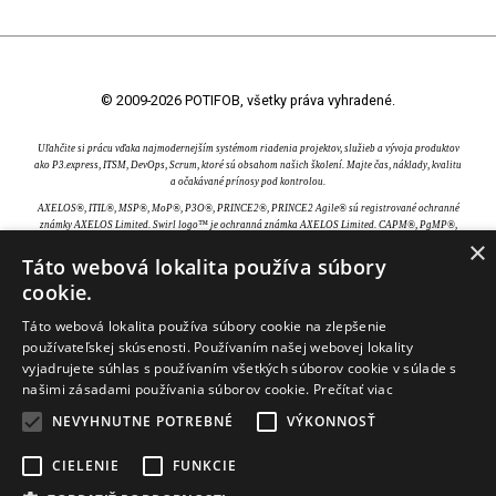
© 2009-2026 POTIFOB, všetky práva vyhradené.
Uľahčite si prácu vďaka najmodernejším systémom riadenia projektov, služieb a vývoja produktov
ako P3.express, ITSM, DevOps, Scrum, ktoré sú obsahom našich školení. Majte čas, náklady, kvalitu
a očakávané prínosy pod kontrolou.
AXELOS®, ITIL®, MSP®, MoP®, P3O®, PRINCE2®, PRINCE2 Agile® sú registrované ochranné
známky AXELOS Limited. Swirl logo™ je ochranná známka AXELOS Limited. CAPM®, PgMP®,
×
PMBOK®, PMI®, PMI-ACP® a PMP® sú registrované ochranné známky Project Management
Institute, Inc. EXIN® je registrovaná ochranná známka EXIN Holding B.V.. IPMA® je registrovaná
Táto webová lokalita používa súbory
ochranná známka International Project Management Association. TOGAF® je registrovaná
cookie.
ochranná známka The Open Group.
Táto webová lokalita používa súbory cookie na zlepšenie
používateľskej skúsenosti. Používaním našej webovej lokality
vyjadrujete súhlas s používaním všetkých súborov cookie v súlade s
našimi zásadami používania súborov cookie.
Prečítať viac
NEVYHNUTNE POTREBNÉ
VÝKONNOSŤ
CIELENIE
FUNKCIE