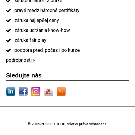
skúsení lektori z praxe
pravé medzinárodné certifikáty
záruka najlepšej ceny
záruka udržania know-how
záruka fair play
podpora pred, počas i po kurze
podrobnosti »
Sledujte nás
© 2009-2026 POTIFOB, všetky práva vyhradené.