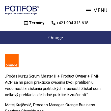
MENU
Skočiť
Termíny
+421 904 313 618
na
hlavný
obsah
Orange
„Počas kurzu Scrum Master II + Product Owner + PMI-
ACP sa mi páčili praktické cvičenia kvôli prehĺbeniu
vedomostí a získaniu praktických zručností. Získal som
celkový prehľad a základné praktické zručnosti.“
Matej Krajčovič, Process Manager, Orange Business