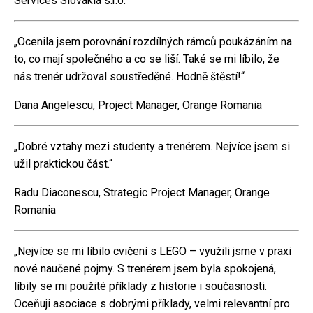
Services Slovakia s.r.o.
„Ocenila jsem porovnání rozdílných rámců poukázáním na
to, co mají společného a co se liší. Také se mi líbilo, že
nás trenér udržoval soustředěné. Hodně štěstí!“
Dana Angelescu, Project Manager, Orange Romania
„Dobré vztahy mezi studenty a trenérem. Nejvíce jsem si
užil praktickou část.“
Radu Diaconescu, Strategic Project Manager, Orange
Romania
„Nejvíce se mi líbilo cvičení s LEGO – využili jsme v praxi
nové naučené pojmy. S trenérem jsem byla spokojená,
líbily se mi použité příklady z historie i současnosti.
Oceňuji asociace s dobrými příklady, velmi relevantní pro