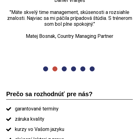
Daniel Vranješ
ACP
Tomáš Langer, B2B consultant
teoretická rovina, ale aj väzba na praktické príklady z
Jozef Kožár, delivery manažér
reálnych projektov vďaka skúsenostiam trénera.“
"Máte skvelý time management, skúsenosti a rozsiahle
„Najviac sa mi páčili praktické cvičenia, diskusia. Kurz
znalosti. Najviac sa mi páčila prípadová štúdia. S trénerom
projektového riadenia bol dostačujúci rozsahom aj
Petr Turovský, Project manager
spôsobom, nemenila by som ho."
som bol plne spokojný."
„Najviac sa mi páčila organizácia kurzu. Naozaj dobré
Matej Bosnak, Country Managing Partner
Oľga Pašmíková, project manager
prezentovanie. Jedlo a občerstvenie nadštandard. Určite
by som Vás odporučil ostatným."
absolvent kurzu PRINCE2
Prečo sa rozhodnúť pre nás?
garantované termíny
záruka kvality
kurzy vo Vašom jazyku