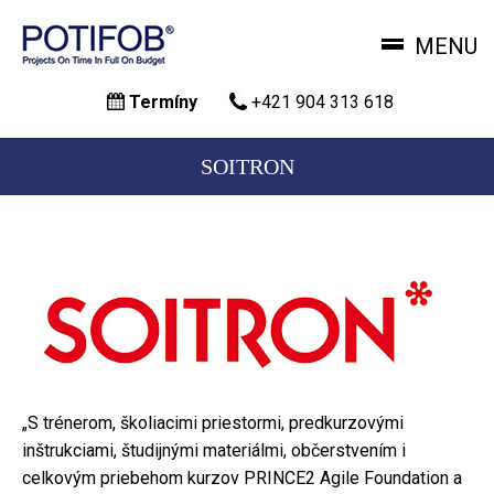
MENU
Skočiť
Termíny
+421 904 313 618
na
hlavný
obsah
SOITRON
„
S trénerom, školiacimi priestormi, predkurzovými
inštrukciami, študijnými materiálmi, občerstvením i
celkovým priebehom kurzov PRINCE2 Agile Foundation a