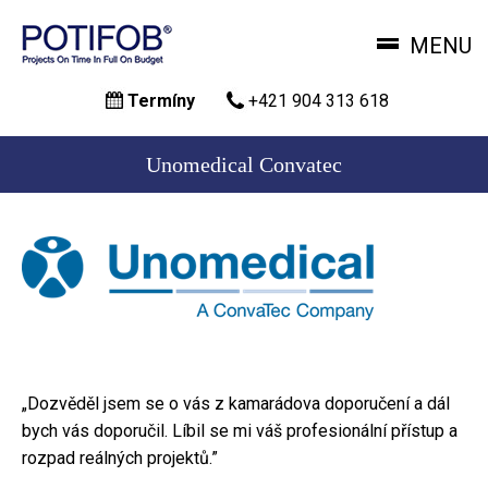
MENU
Skočiť
Termíny
+421 904 313 618
na
hlavný
obsah
Unomedical Convatec
„Dozvěděl jsem se o vás z kamarádova doporučení a dál
bych vás doporučil. Líbil se mi váš profesionální přístup a
rozpad reálných projektů.”