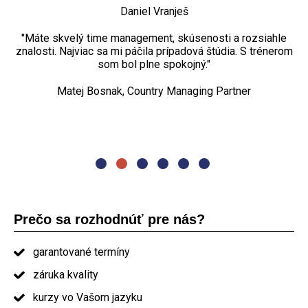
„Ostatným určite odporúčam. Pre mňa bola skvelá nielen
Daniel Vranješ
ACP
Tomáš Langer, B2B consultant
teoretická rovina, ale aj väzba na praktické príklady z
Jozef Kožár, delivery manažér
reálnych projektov vďaka skúsenostiam trénera.“
"Máte skvelý time management, skúsenosti a rozsiahle
„Najviac sa mi páčili praktické cvičenia, diskusia. Kurz
znalosti. Najviac sa mi páčila prípadová štúdia. S trénerom
projektového riadenia bol dostačujúci rozsahom aj
Petr Turovský, Project manager
spôsobom, nemenila by som ho."
som bol plne spokojný."
„Najviac sa mi páčila organizácia kurzu. Naozaj dobré
Matej Bosnak, Country Managing Partner
Oľga Pašmíková, project manager
prezentovanie. Jedlo a občerstvenie nadštandard. Určite
by som Vás odporučil ostatným."
absolvent kurzu PRINCE2
Prečo sa rozhodnúť pre nás?
garantované termíny
záruka kvality
kurzy vo Vašom jazyku