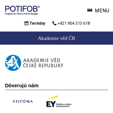
MENU
Skočiť
Termíny
+421 904 313 618
na
hlavný
obsah
Akademie věd ČR
Dôverujú nám