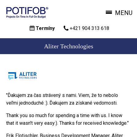
MENU
Skočiť
Termíny
+421 904 313 618
na
hlavný
obsah
Aliter Technologies
"Ďakujem za čas strávený s nami. Viem, že to nebolo
veľmi jednoduché :). Ďakujem za získané vedomosti.
Thank you so much for spending a time with us. I know
that it wasn't very easy:). Thanks for received knowledge."
Erik Flotischler, Business Development Manager, Aliter