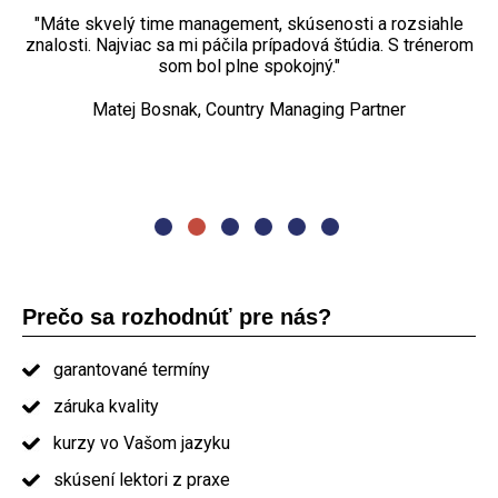
teoretická rovina, ale aj väzba na praktické príklady z
Jozef Kožár, delivery manažér
reálnych projektov vďaka skúsenostiam trénera.“
"Máte skvelý time management, skúsenosti a rozsiahle
„Najviac sa mi páčili praktické cvičenia, diskusia. Kurz
znalosti. Najviac sa mi páčila prípadová štúdia. S trénerom
projektového riadenia bol dostačujúci rozsahom aj
Petr Turovský, Project manager
spôsobom, nemenila by som ho."
som bol plne spokojný."
„Najviac sa mi páčila organizácia kurzu. Naozaj dobré
Matej Bosnak, Country Managing Partner
Oľga Pašmíková, project manager
prezentovanie. Jedlo a občerstvenie nadštandard. Určite
by som Vás odporučil ostatným."
absolvent kurzu PRINCE2
Prečo sa rozhodnúť pre nás?
garantované termíny
záruka kvality
kurzy vo Vašom jazyku
skúsení lektori z praxe