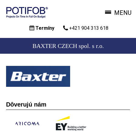
MENU
Skočiť
Termíny
+421 904 313 618
na
hlavný
obsah
BAXTER CZECH spol. s r.o.
Dôverujú nám