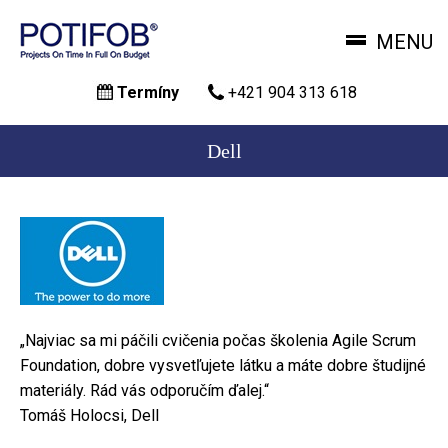
MENU
Skočiť
Termíny
+421 904 313 618
na
hlavný
obsah
Dell
„Najviac sa mi páčili cvičenia počas školenia Agile Scrum
Foundation, dobre vysvetľujete látku a máte dobre študijné
materiály. Rád vás odporučím ďalej.“
Tomáš Holocsi, Dell