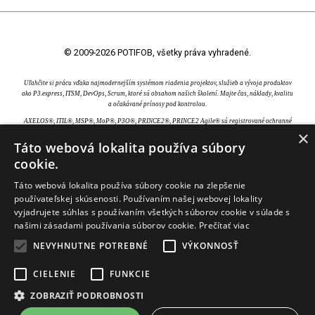
© 2009-2026 POTIFOB, všetky práva vyhradené.
Uľahčite si prácu vďaka najmodernejším systémom riadenia projektov, služieb a vývoja produktov
ako P3.express, ITSM, DevOps, Scrum, ktoré sú obsahom našich školení. Majte čas, náklady, kvalitu
a očakávané prínosy pod kontrolou.
AXELOS®, ITIL®, MSP®, MoP®, P3O®, PRINCE2®, PRINCE2 Agile® sú registrované ochranné
×
známky AXELOS Limited. Swirl logo™ je ochranná známka AXELOS Limited. CAPM®, PgMP®,
PMBOK®, PMI®, PMI-ACP® a PMP® sú registrované ochranné známky Project Management
Táto webová lokalita používa súbory
Institute, Inc. EXIN® je registrovaná ochranná známka EXIN Holding B.V.. IPMA® je registrovaná
cookie.
ochranná známka International Project Management Association. TOGAF® je registrovaná
ochranná známka The Open Group.
Táto webová lokalita používa súbory cookie na zlepšenie
používateľskej skúsenosti. Používaním našej webovej lokality
vyjadrujete súhlas s používaním všetkých súborov cookie v súlade s
našimi zásadami používania súborov cookie.
Prečítať viac
NEVYHNUTNE POTREBNÉ
VÝKONNOSŤ
CIELENIE
FUNKCIE
ZOBRAZIŤ PODROBNOSTI