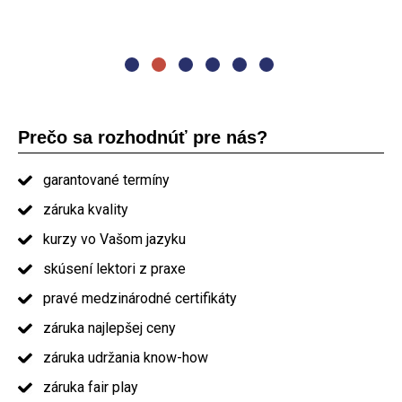
by som Vás odporučil ostatným."
absolvent kurzu PRINCE2
Prečo sa rozhodnúť pre nás?
garantované termíny
záruka kvality
kurzy vo Vašom jazyku
skúsení lektori z praxe
pravé medzinárodné certifikáty
záruka najlepšej ceny
záruka udržania know-how
záruka fair play