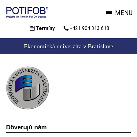
MENU
Skočiť
Termíny
+421 904 313 618
na
hlavný
obsah
Ekonomická univerzita v Bratislave
Dôverujú nám