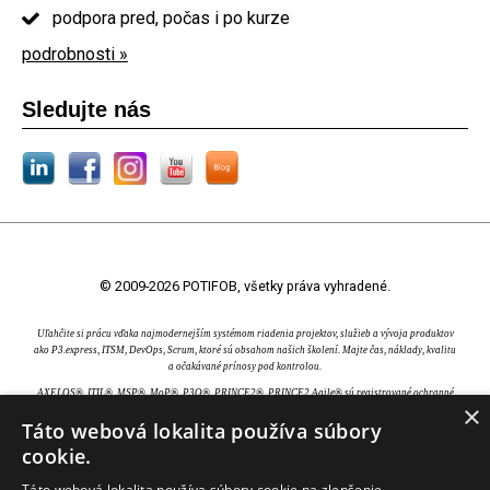
podpora pred, počas i po kurze
podrobnosti »
Sledujte nás
© 2009-2026 POTIFOB, všetky práva vyhradené.
Uľahčite si prácu vďaka najmodernejším systémom riadenia projektov, služieb a vývoja produktov
ako P3.express, ITSM, DevOps, Scrum, ktoré sú obsahom našich školení. Majte čas, náklady, kvalitu
a očakávané prínosy pod kontrolou.
AXELOS®, ITIL®, MSP®, MoP®, P3O®, PRINCE2®, PRINCE2 Agile® sú registrované ochranné
×
známky AXELOS Limited. Swirl logo™ je ochranná známka AXELOS Limited. CAPM®, PgMP®,
Táto webová lokalita používa súbory
PMBOK®, PMI®, PMI-ACP® a PMP® sú registrované ochranné známky Project Management
Institute, Inc. EXIN® je registrovaná ochranná známka EXIN Holding B.V.. IPMA® je registrovaná
cookie.
ochranná známka International Project Management Association. TOGAF® je registrovaná
ochranná známka The Open Group.
Táto webová lokalita používa súbory cookie na zlepšenie