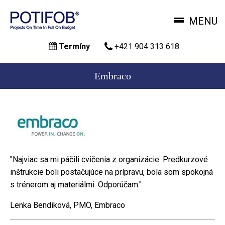
MENU
Skočiť
Termíny
+421 904 313 618
na
hlavný
obsah
Embraco
"Najviac sa mi páčili cvičenia z organizácie. Predkurzové
inštrukcie boli postačujúce na prípravu, bola som spokojná
s trénerom aj materiálmi. Odporúčam."
Lenka Bendiková, PMO, Embraco