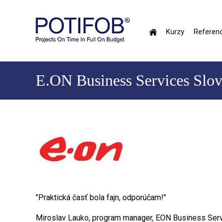
Skočiť
na
hlavný
Kurzy
Referenc
obsah
Hlavné
menu
E.ON Business Services Slovak
"Praktická časť bola fajn, odporúčam!"
Miroslav Lauko, program manager, EON Business Ser