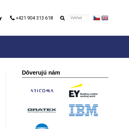
Vyhľadávanie
y
+421 904 313 618
Dôverujú nám