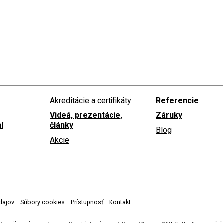
Akreditácie a certifikáty
Referencie
Videá, prezentácie,
Záruky
í
články
Blog
Akcie
dajov
Súbory cookies
Prístupnosť
Kontakt