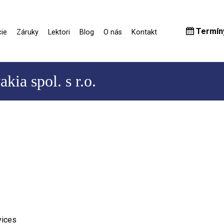
Termín
ie
Záruky
Lektori
Blog
O nás
Kontakt
ia spol. s r.o.
vices