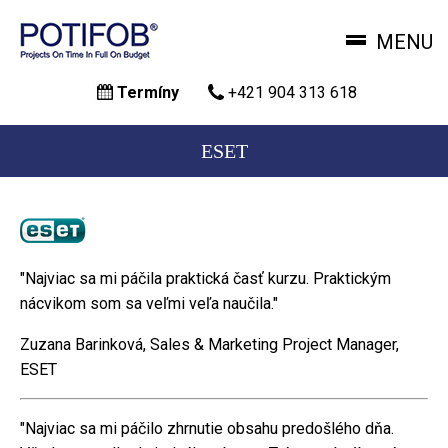
MENU
Skočiť
Termíny
+421 904 313 618
na
hlavný
obsah
ESET
"Najviac sa mi páčila praktická časť kurzu. Praktickým
nácvikom som sa veľmi veľa naučila."
Zuzana Barinková, Sales & Marketing Project Manager,
ESET
"Najviac sa mi páčilo zhrnutie obsahu predošlého dňa.