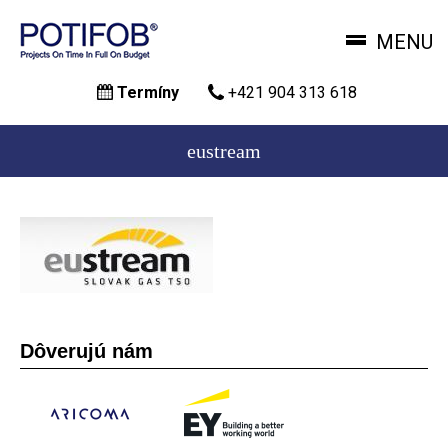
MENU
Skočiť
Termíny
+421 904 313 618
na
hlavný
obsah
eustream
Dôverujú nám