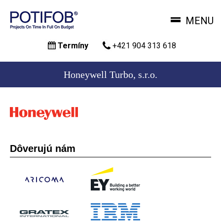
MENU
Skočiť
Termíny
+421 904 313 618
na
hlavný
obsah
Honeywell Turbo, s.r.o.
Dôverujú nám