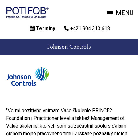
MENU
Skočiť
Termíny
+421 904 313 618
na
hlavný
obsah
Johnson Controls
"Veľmi pozitívne vnímam Vaše školenie PRINCE2
Foundation i Practitioner level a taktiež Management of
Value školenie, ktorých som sa zúčastnil spolu s ďalším
členom môjho pracovného tímu. Získané poznatky nielen