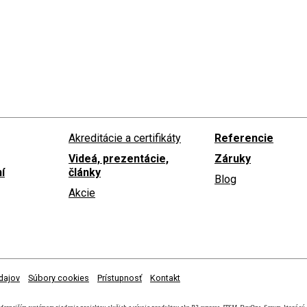
Akreditácie a certifikáty
Referencie
Videá, prezentácie,
Záruky
í
články
Blog
Akcie
dajov
Súbory cookies
Prístupnosť
Kontakt