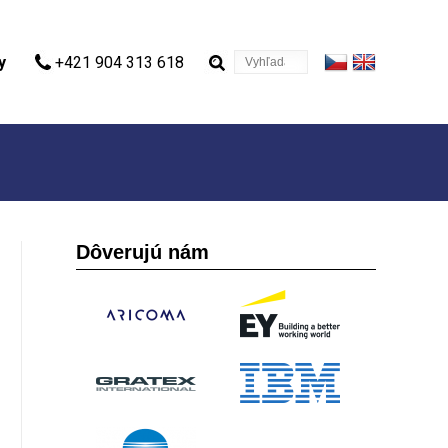
Vyhľadávanie
y
+421 904 313 618
Dôverujú nám