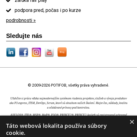
záruka fair play
podpora pred, počas i po kurze
podrobnosti »
Sledujte nás
© 2009-2026 POTIFOB, všetky práva vyhradené.
Uľahčite si prácu vďaka najmodernejším systémom riadenia projektov, služieb a vývoja produktov
ako P3.express, ITSM, DevOps, Scrum, ktoré sú obsahom našich školení. Majte čas, náklady, kvalitu
a očakávané prínosy pod kontrolou.
AXELOS®, ITIL®, MSP®, MoP®, P3O®, PRINCE2®, PRINCE2 Agile® sú registrované ochranné
×
známky AXELOS Limited. Swirl logo™ je ochranná známka AXELOS Limited. CAPM®, PgMP®,
Táto webová lokalita používa súbory
PMBOK®, PMI®, PMI-ACP® a PMP® sú registrované ochranné známky Project Management
Institute, Inc. EXIN® je registrovaná ochranná známka EXIN Holding B.V.. IPMA® je registrovaná
cookie.
ochranná známka International Project Management Association. TOGAF® je registrovaná