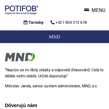
MENU
Skočiť
Termíny
+421 904 313 618
na
hlavný
obsah
MND
"Nejvíce se mi líbily otázky a odpovědi (hlasování). Celé to
děláte velmi dobře. Určitě doporučuji."
Miloslav Janda, senior system administrator, MND, a.s.
Dôverujú nám