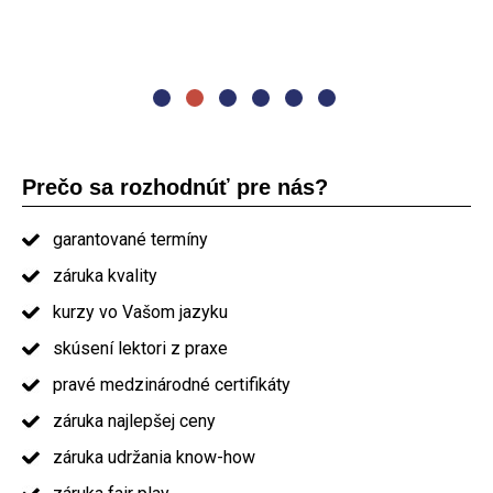
prezentovanie. Jedlo a občerstvenie nadštandard. Určite
by som Vás odporučil ostatným."
absolvent kurzu PRINCE2
Prečo sa rozhodnúť pre nás?
garantované termíny
záruka kvality
kurzy vo Vašom jazyku
skúsení lektori z praxe
pravé medzinárodné certifikáty
záruka najlepšej ceny
záruka udržania know-how