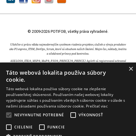
© 2009-2026 POTIFOB, všetky práva vyhradené.
Uľahčite si prácu vďaka najmodernejším systémom riadenia projektov, služieb a vývoja produktov
ako P3.express, ITSM, DevOps, Scrum, ktoré sú obsahom našich školení. Majte čas, náklady, kvalitu
a očakávané prínosy pod kontrolou.
AXELOS®, ITIL®, MSP®, MoP®, P3O®, PRINCE2®, PRINCE2 Agile® sú registrované ochranné
×
známky AXELOS Limited. Swirl logo™ je ochranná známka AXELOS Limited. CAPM®, PgMP®,
PMBOK®, PMI®, PMI-ACP® a PMP® sú registrované ochranné známky Project Management
Táto webová lokalita používa súbory
Institute, Inc. EXIN® je registrovaná ochranná známka EXIN Holding B.V.. IPMA® je registrovaná
cookie.
ochranná známka International Project Management Association. TOGAF® je registrovaná
ochranná známka The Open Group.
Táto webová lokalita používa súbory cookie na zlepšenie
používateľskej skúsenosti. Používaním našej webovej lokality
vyjadrujete súhlas s používaním všetkých súborov cookie v súlade s
našimi zásadami používania súborov cookie.
Prečítať viac
NEVYHNUTNE POTREBNÉ
VÝKONNOSŤ
CIELENIE
FUNKCIE