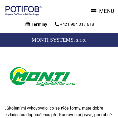
MENU
Skočiť
Termíny
+421 904 313 618
na
hlavný
obsah
MONTI SYSTEMS, s.r.o.
„Školení mi vyhovovalo, co se týče formy, máte dobře
zvládnutou doporučenou předkurzovou přípravu, podrobně