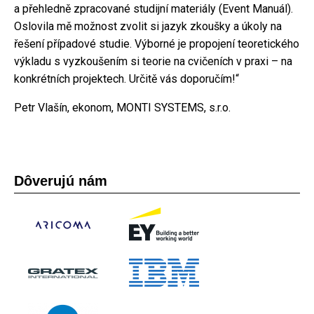
a přehledně zpracované studijní materiály (Event Manuál).
Oslovila mě možnost zvolit si jazyk zkoušky a úkoly na
řešení případové studie. Výborné je propojení teoretického
výkladu s vyzkoušením si teorie na cvičeních v praxi – na
konkrétních projektech. Určitě vás doporučím!“
Petr Vlašín, ekonom, MONTI SYSTEMS, s.r.o.
Dôverujú nám