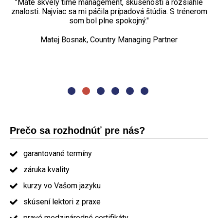
reálnych projektov vďaka skúsenostiam trénera.“
"Máte skvelý time management, skúsenosti a rozsiahle
„Najviac sa mi páčili praktické cvičenia, diskusia. Kurz
znalosti. Najviac sa mi páčila prípadová štúdia. S trénerom
projektového riadenia bol dostačujúci rozsahom aj
Petr Turovský, Project manager
spôsobom, nemenila by som ho."
som bol plne spokojný."
„Najviac sa mi páčila organizácia kurzu. Naozaj dobré
Matej Bosnak, Country Managing Partner
Oľga Pašmíková, project manager
prezentovanie. Jedlo a občerstvenie nadštandard. Určite
by som Vás odporučil ostatným."
absolvent kurzu PRINCE2
Prečo sa rozhodnúť pre nás?
garantované termíny
záruka kvality
kurzy vo Vašom jazyku
skúsení lektori z praxe
pravé medzinárodné certifikáty