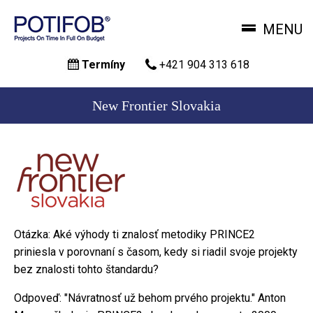
MENU
Skočiť
Termíny
+421 904 313 618
na
hlavný
obsah
New Frontier Slovakia
Otázka: Aké výhody ti znalosť metodiky PRINCE2
priniesla v porovnaní s časom, kedy si riadil svoje projekty
bez znalosti tohto štandardu?
Odpoveď: "Návratnosť už behom prvého projektu." Anton