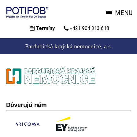
MENU
Skočiť
Termíny
+421 904 313 618
na
hlavný
obsah
Pardubická krajská nemocnice, a.s.
Dôverujú nám