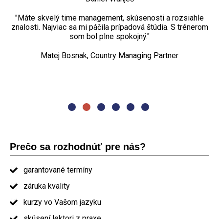
teoretická rovina, ale aj väzba na praktické príklady z
Jozef Kožár, delivery manažér
reálnych projektov vďaka skúsenostiam trénera.“
"Máte skvelý time management, skúsenosti a rozsiahle
„Najviac sa mi páčili praktické cvičenia, diskusia. Kurz
znalosti. Najviac sa mi páčila prípadová štúdia. S trénerom
projektového riadenia bol dostačujúci rozsahom aj
Petr Turovský, Project manager
spôsobom, nemenila by som ho."
som bol plne spokojný."
„Najviac sa mi páčila organizácia kurzu. Naozaj dobré
Matej Bosnak, Country Managing Partner
Oľga Pašmíková, project manager
prezentovanie. Jedlo a občerstvenie nadštandard. Určite
by som Vás odporučil ostatným."
absolvent kurzu PRINCE2
Prečo sa rozhodnúť pre nás?
garantované termíny
záruka kvality
kurzy vo Vašom jazyku
skúsení lektori z praxe