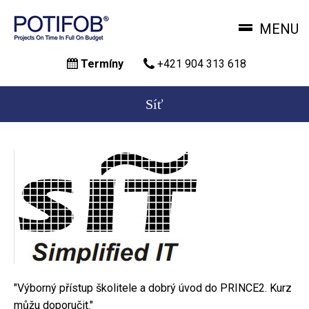
MENU
Skočiť
Termíny
+421 904 313 618
na
hlavný
obsah
Síť
"Výborný přístup školitele a dobrý úvod do PRINCE2. Kurz
můžu doporučit."