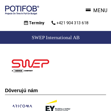
MENU
Skočiť
Termíny
+421 904 313 618
na
hlavný
obsah
SWEP International AB
Dôverujú nám