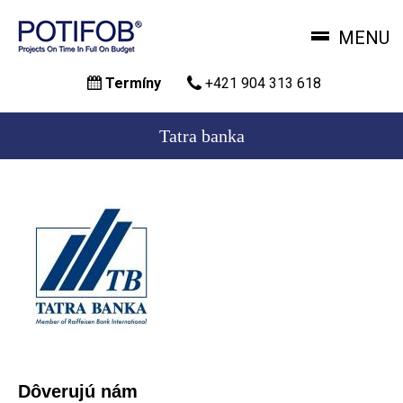
MENU
Skočiť
Termíny
+421 904 313 618
na
hlavný
obsah
Tatra banka
Dôverujú nám