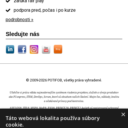
záruka fair play
podpora pred, počas i po kurze
podrobnosti »
Sledujte nás
© 2009-2026 POTIFOB, všetky práva vyhradené.
Uľahčite si prácu vďaka najmodernejším systémom riadenia projektov, služieb a vývoja produktov
ako P3.express, ITSM, DevOps, Scrum, ktoré sú obsahom našich školení. Majte čas, náklady, kvalitu
a očakávané prínosy pod kontrolou.
AXELOS®, ITIL®, MSP®, MoP®, P3O®, PRINCE2®, PRINCE2 Agile® sú registrované ochranné
×
známky AXELOS Limited. Swirl logo™ je ochranná známka AXELOS Limited. CAPM®, PgMP®,
Táto webová lokalita používa súbory
PMBOK®, PMI®, PMI-ACP® a PMP® sú registrované ochranné známky Project Management
Institute, Inc. EXIN® je registrovaná ochranná známka EXIN Holding B.V.. IPMA® je registrovaná
cookie.
ochranná známka International Project Management Association. TOGAF® je registrovaná