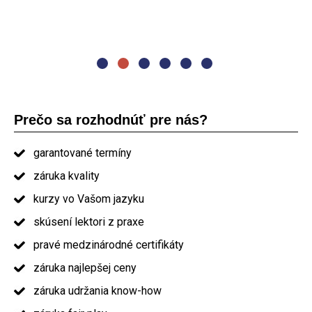
prezentovanie. Jedlo a občerstvenie nadštandard. Určite
by som Vás odporučil ostatným."
absolvent kurzu PRINCE2
Prečo sa rozhodnúť pre nás?
garantované termíny
záruka kvality
kurzy vo Vašom jazyku
skúsení lektori z praxe
pravé medzinárodné certifikáty
záruka najlepšej ceny
záruka udržania know-how