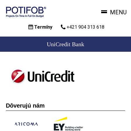
MENU
Skočiť
Termíny
+421 904 313 618
na
hlavný
obsah
UniCredit Bank
Dôverujú nám