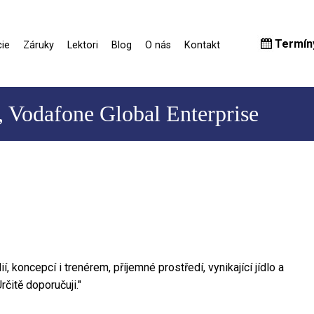
Termín
ie
Záruky
Lektori
Blog
O nás
Kontakt
 Vodafone Global Enterprise
, koncepcí i trenérem, příjemné prostředí, vynikající jídlo a
čitě doporučuji."