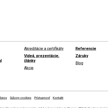
Akreditácie a certifikáty
Referencie
Videá, prezentácie,
Záruky
í
články
Blog
Akcie
dajov
Súbory cookies
Prístupnosť
Kontakt