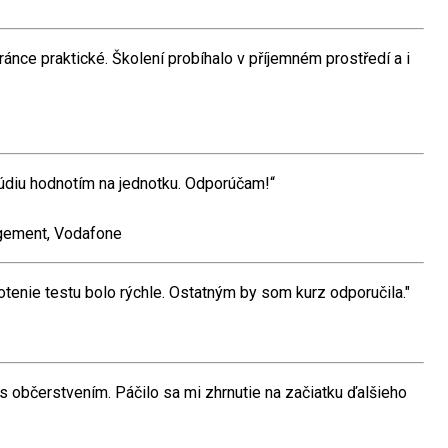
ránce praktické. Školení probíhalo v příjemném prostředí a i
túdiu hodnotím na jednotku. Odporúčam!“
agement, Vodafone
otenie testu bolo rýchle. Ostatným by som kurz odporučila."
 s občerstvením. Páčilo sa mi zhrnutie na začiatku ďalšieho