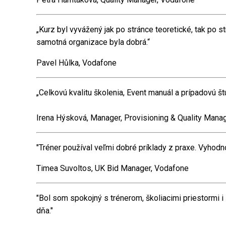
„Kurz byl vyvážený jak po stránce teoretické, tak po st
samotná organizace byla dobrá.“
Pavel Hůlka, Vodafone
„Celkovú kvalitu školenia, Event manuál a prípadovú š
Irena Hýsková, Manager, Provisioning & Quality Man
"Tréner používal veľmi dobré príklady z praxe. Vyhodn
Timea Suvoltos, UK Bid Manager, Vodafone
"Bol som spokojný s trénerom, školiacimi priestormi i
dňa."