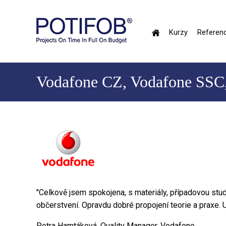
Skočiť
na
hlavný
Kurzy
Referenc
obsah
Hlavné
menu
Vodafone CZ, Vodafone SSC,
"Celkově jsem spokojena, s materiály, případovou studií
občerstvení. Opravdu dobré propojení teorie a praxe. Ur
Petra Hamtáková, Quality Manager, Vodafone