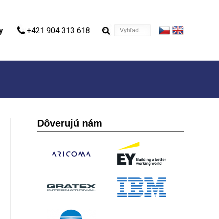
Vyhľadávanie
y
+421 904 313 618
Dôverujú nám