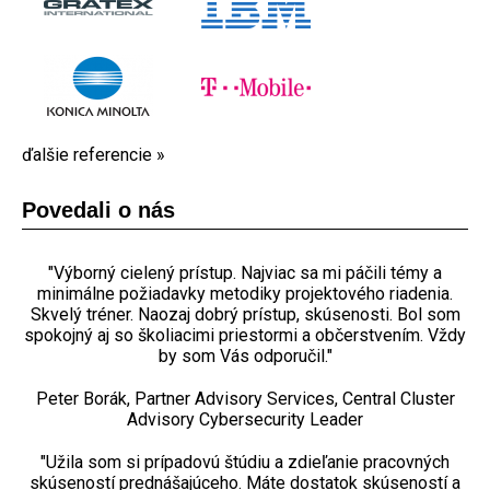
ďalšie referencie »
Povedali o nás
„Najviac sa mi páčila prípadová štúdia a príklady z praxe v
Najviac sa mi páčila prípadová štúdia, nakoľko sa riešili
„Veľmi sa mi páčila možnosť diskutovať o prípadoch a
"Inak v Gratex International už máme aspoň 6 osôb s
„Najviac sa mi páčili prípadové štúdie, pretože to bol
"Výborný cielený prístup. Najviac sa mi páčili témy a
najlepší spôsob, ako pochopiť tému. Oceňujem zvládnutie
titulom P3.express Practitioner. Fandím vám a držím vám
reálne situácie z praxe. Boli veľmi jasne a zrozumiteľne
minimálne požiadavky metodiky projektového riadenia.
klásť otázky z nášho reálneho pracovného prostredia.
priebehu školenia. Na školenie sa používajú skúsení
Skvelý tréner. Naozaj dobrý prístup, skúsenosti. Bol som
Tréning mi priniesol skutočne hlboké pochopenie rámca
popísané kľúčové oblasti z riadenia projektov podľa
celého obsahu v krátkom čase." Petr Bulíř
odborníci. Odporúčam."
palce! :)"
spokojný aj so školiacimi priestormi a občerstvením. Vždy
P3.express, ukázané na príkladoch z praxe. Celkovo
Scrum."
hodnotím kvalitu školenia, trénera, priestorov i
by som Vás odporučil."
„Tréner má bezpochyby hlboké znalosti v projektovom
Marian Bartko, Business Development Principal
Tomáš Dokulil, IT business konzultant ERP
občerstvenia na výbornú. Vybrala som si vás aj na základe
absolvent kurzu Scrum Master II + Product Owner + PMI-
manažmente – ako praktické, tak teoretické. Sám som
Consultant, absolvent kurzu P3.express
záruky kvality, možnosti absolvovať kurz v rodnom jazyku
prišiel na odporúčanie a odporúčam ďalej! Najviac sa mi
Peter Borák, Partner Advisory Services, Central Cluster
ACP
"Najviac sa mi páčili úlohy v skupine a následná diskusia
a vašej akreditácie. Odporučil mi vás známy a ja vás tiež
páčili praktické „casy“. Michal Anděl, dizajnér a release
Advisory Cybersecurity Leader
"Najviac sa mi páčili prípadové štúdie a cvičenia. Naozaj
ohľadom nášho projektu."
rada odporučím.
manager
dobré školenie, odovzdávanie vedomostí účastníkom a
„Najviac sa mi páčili interaktívne úlohy - je to najlepší
"Užila som si prípadovú štúdiu a zdieľanie pracovných
spôsob ako sa niečo naučiť. Vďaka kurzu som lepšie
organizácia. Odporúčam."
Jan Kolář
Dana Gerliciová, Project Support, absolventka kurzu
pochopila Scrum - kde a ako ho môžeme implementovať v
skúseností prednášajúceho. Máte dostatok skúseností a
„Ostatným by som kurz odporučil. Najviac sa mi páčila