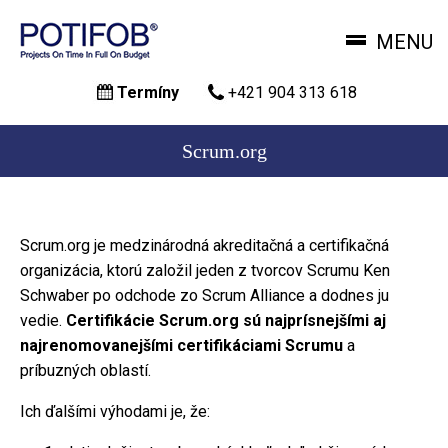
MENU
Skočiť
Termíny
+421 904 313 618
na
hlavný
obsah
Scrum.org
Scrum.org je medzinárodná akreditačná a certifikačná
organizácia, ktorú založil jeden z tvorcov Scrumu Ken
Schwaber po odchode zo Scrum Alliance a dodnes ju
vedie.
Certifikácie Scrum.org sú najprísnejšími aj
najrenomovanejšími certifikáciami Scrumu
a
príbuzných oblastí.
Ich ďalšími výhodami je, že: