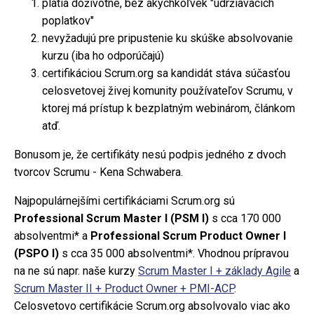
platia doživotne, bez akýchkoľvek "udržiavacích
poplatkov"
nevyžadujú pre pripustenie ku skúške absolvovanie
kurzu (iba ho odporúčajú)
certifikáciou Scrum.org sa kandidát stáva súčasťou
celosvetovej živej komunity používateľov Scrumu, v
ktorej má prístup k bezplatným webinárom, článkom
atď.
Bonusom je, že certifikáty nesú podpis jedného z dvoch
tvorcov Scrumu - Kena Schwabera.
Najpopulárnejšími certifikáciami Scrum.org sú
Professional Scrum Master I (PSM I)
s cca 170 000
absolventmi* a
Professional Scrum Product Owner I
(PSPO I)
s cca 35 000 absolventmi*. Vhodnou prípravou
na ne sú napr. naše kurzy
Scrum Master I + základy Agile
a
Scrum Master II + Product Owner + PMI-ACP
.
Celosvetovo certifikácie Scrum.org absolvovalo viac ako