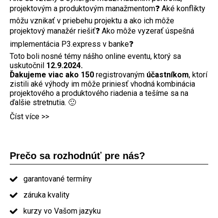
projektovým a produktovým manažmentom❓ Aké konflikty
môžu vznikať v priebehu projektu a ako ich môže
projektový manažér riešiť❓ Ako môže vyzerať úspešná
implementácia P3.express v banke❓
Toto boli nosné témy nášho online eventu, ktorý sa
uskutočnil
12.9.2024.
Ďakujeme viac ako 150
registrovaným
účastníkom
, ktorí
zistili aké výhody im môže priniesť vhodná kombinácia
projektového a produktového riadenia a tešíme sa na
ďalšie stretnutia. 🙂
Číst více >>
Prečo sa rozhodnúť pre nás?
garantované termíny
záruka kvality
kurzy vo Vašom jazyku