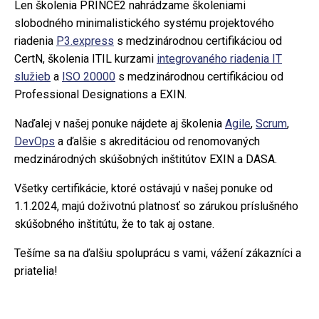
Len školenia PRINCE2 nahrádzame školeniami
slobodného minimalistického systému projektového
riadenia
P3.express
s medzinárodnou certifikáciou od
CertN, školenia ITIL kurzami
integrovaného riadenia IT
služieb
a
ISO 20000
s medzinárodnou certifikáciou od
Professional Designations a EXIN.
Naďalej v našej ponuke nájdete aj školenia
Agile
,
Scrum
,
DevOps
a ďalšie s akreditáciou od renomovaných
medzinárodných skúšobných inštitútov EXIN a DASA.
Všetky certifikácie, ktoré ostávajú v našej ponuke od
1.1.2024, majú doživotnú platnosť so zárukou príslušného
skúšobného inštitútu, že to tak aj ostane.
Tešíme sa na ďalšiu spoluprácu s vami, vážení zákazníci a
priatelia!