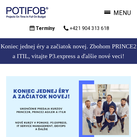
MENU
Skočiť
Termíny
+421 904 313 618
na
hlavný
obsah
Koniec jednej éry a začiatok novej. Zbohom PRINCE2
a ITIL, vitajte P3.express a ďalšie nové veci!