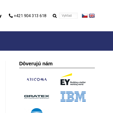
Vyhľadávanie
y
+421 904 313 618
Dôverujú nám