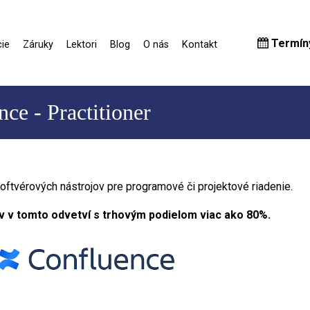
Termín
ie
Záruky
Lektori
Blog
O nás
Kontakt
ce - Practitioner
oftvérových nástrojov pre programové či projektové riadenie.
v v tomto odvetví s trhovým podielom viac ako 80%.