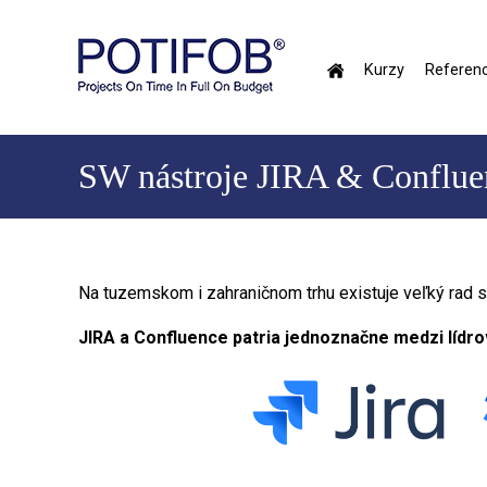
Skočiť
na
hlavný
Kurzy
Referenc
obsah
Hlavné
menu
SW nástroje JIRA & Confluen
Na tuzemskom i zahraničnom trhu existuje veľký rad s
JIRA a Confluence patria jednoznačne medzi lídro