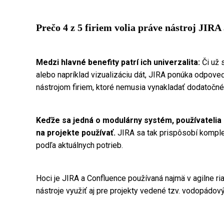
Prečo 4 z 5 firiem volia práve nástroj JIRA
Medzi hlavné benefity patrí ich univerzalita:
Či už 
alebo napríklad vizualizáciu dát, JIRA ponúka odpoveď
nástrojom firiem, ktoré nemusia vynakladať dodatočné
Keďže sa jedná o modulárny systém, používatelia s
na projekte používať.
JIRA sa tak prispôsobí komplex
podľa aktuálnych potrieb.
Hoci je JIRA a Confluence používaná najmä v agilne ri
nástroje využiť aj pre projekty vedené tzv. vodopádo