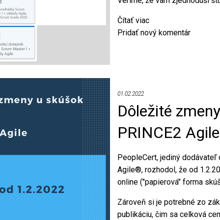
Veríme, že vám zjednoduší štú
na
čo
Čítať viac
o
to
Pridať nový komentár
Nové
je,
e-
kedy
learningové
oboje?
prostredie
POTIFOB
01.02.2022
Dôležité zmeny
PRINCE2 Agile
PeopleCert, jediný dodávateľ
Agile®, rozhodol, že od 1.2.
online ("papierová" forma skúš
Zároveň si je potrebné zo zákl
publikáciu, čim sa celková cen