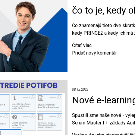
3
čo to je, kedy 
roky!
Čo znamenajú tieto dve skratk
kedy PRINCE2 a kedy ich má
Čítať viac
o
Pridať nový komentár
ITIL
vs
PRINCE2
-
čo
08.12.2022
to
Nové e-learnin
je,
čo
to
Spustili sme naše nové - vyle
nie
Scrum Master I + základy Agil
je,