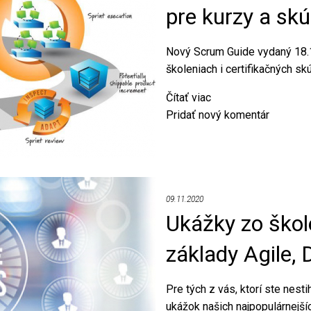
pre kurzy a sk
Nový Scrum Guide vydaný 18.11
školeniach i certifikačných s
Čítať viac
o
Pridať nový komentár
Nová
verzia
Scrumu
je
tu!
09.11.2020
Čo
Ukážky zo škol
to
znamená
základy Agile,
pre
kurzy
a
Pre tých z vás, ktorí ste nesti
skúšky?
ukážok našich najpopulárnejší