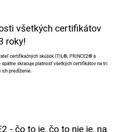
osti všetkých certifikátov
3 roky!
ateľ certifikačných skúšok ITIL®, PRINCE2® a
spätne skracuje platnosť všetkých certifikátov na tri
 ich predĺženie.
- čo to je, čo to nie je, na