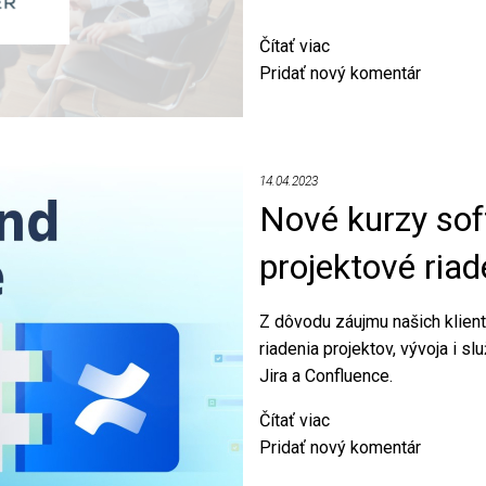
Čítať viac
o
Pridať nový komentár
Nové
kurzy
DevOps
s
akreditáciou
14.04.2023
Nové kurzy sof
DASA
projektové riad
Z dôvodu záujmu našich klient
riadenia projektov, vývoja i s
Jira a Confluence.
Čítať viac
o
Pridať nový komentár
Nové
kurzy