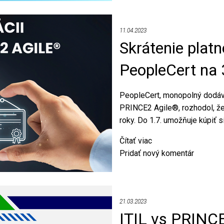
softvérových
nástrojov
11.04.2023
pre
Skrátenie platn
projektové
riadenie
PeopleCert na 
-
Jira
&
PeopleCert, monopolný dodáv
Confluence
PRINCE2 Agile®, rozhodol, že 
roky. Do 1.7. umožňuje kúpiť si
Čítať viac
o
Pridať nový komentár
Skrátenie
platnosti
všetkých
certifikátov
21.03.2023
PeopleCert
ITIL vs PRINCE2 
na