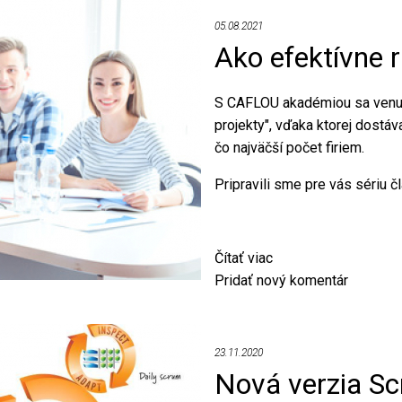
riadenia
05.08.2021
a
Ako efektívne r
ako
na
ne
S CAFLOU akadémiou sa venuje
projekty", vďaka ktorej dostá
čo najväčší počet firiem.
Pripravili sme pre vás sériu č
Čítať viac
o
Pridať nový komentár
Ako
efektívne
riadiť
projekty
23.11.2020
Nová verzia Sc