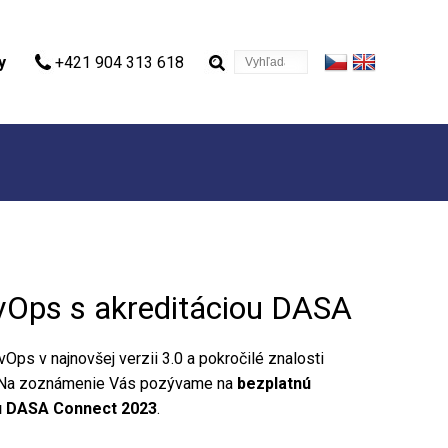
Vyhľadávanie
y
+421 904 313 618
vOps s akreditáciou DASA
Ops v najnovšej verzii 3.0 a pokročilé znalosti
v. Na zoznámenie Vás pozývame na
bezplatnú
iu DASA Connect 2023
.