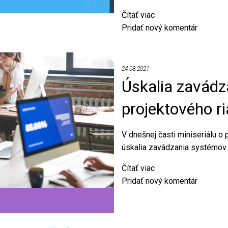
Čítať viac
o
Pridať nový komentár
Dôležité
zmeny
u
skúšok
24.08.2021
ITIL,
Úskalia zavád
PRINCE2,
projektového r
PRINCE2
Agile
od
V dnešnej časti miniseriálu 
1.2.2022
úskalia zavádzania systémov p
Čítať viac
o
Pridať nový komentár
Úskalia
zavádzania
systémov
projektového