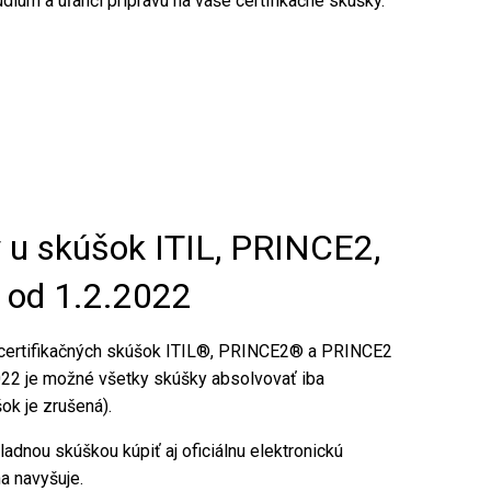
dium a uľahčí prípravu na vaše certifikačné skúšky.
 u skúšok ITIL, PRINCE2,
 od 1.2.2022
 certifikačných skúšok ITIL®, PRINCE2® a PRINCE2
2022 je možné všetky skúšky absolvovať iba
ok je zrušená).
adnou skúškou kúpiť aj oficiálnu elektronickú
a navyšuje.