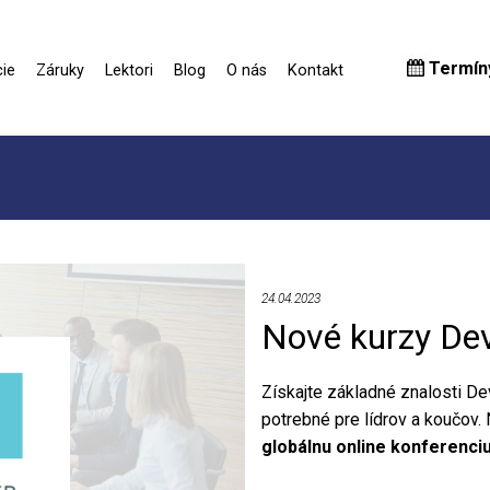
Termín
ie
Záruky
Lektori
Blog
O nás
Kontakt
24.04.2023
Nové kurzy De
Získajte základné znalosti Dev
potrebné pre lídrov a koučo
globálnu online konferenc