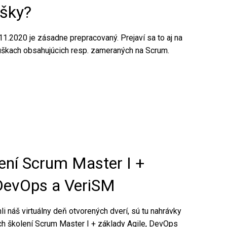
úšky?
.2020 je zásadne prepracovaný. Prejaví sa to aj na
kúškach obsahujúcich resp. zameraných na Scrum.
ení Scrum Master I +
 DevOps a VeriSM
hli náš virtuálny deň otvorených dverí, sú tu nahrávky
ch školení Scrum Master I + základy Agile, DevOps